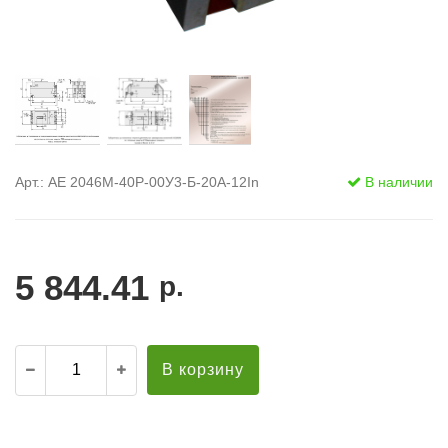
Арт.: АЕ 2046М-40Р-00У3-Б-20А-12In
В наличии
5 844.41
р.
В корзину