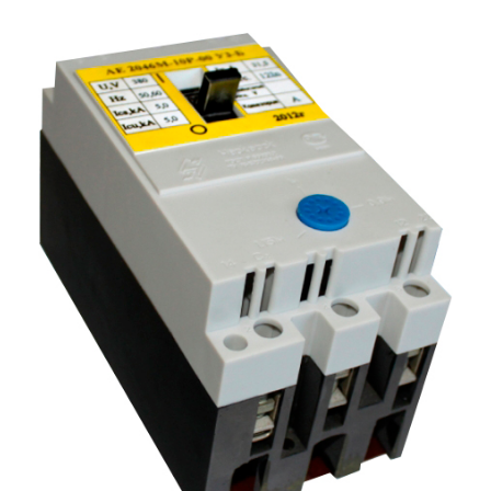
Подмости склад
Подмости-стрем
Подставки (наст
диэлектрические
Стремянки с вер
Стремянки с си
опорой
Ширмы защитные
РЗА (шторы) тка
Штендеры диэле
Щиты ограждени
диэлектрические