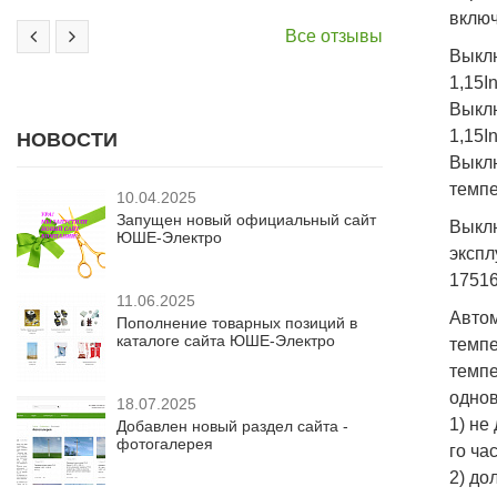
включ
Все отзывы
Выклю
1,15I
Выклю
1,15I
НОВОСТИ
Выкл
темпе
10.04.2025
Запущен новый официальный сайт
Выкл
ЮШЕ-Электро
экспл
17516
11.06.2025
Авто
Пополнение товарных позиций в
каталоге сайта ЮШЕ-Электро
темпе
темп
однов
18.07.2025
1) не
Добавлен новый раздел сайта -
фотогалерея
го час
2) до