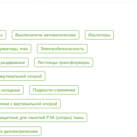
ро
Выключатели автоматические
Изоляторы
рматоры тока
Электробезопасность
 раздвижные
Лестницы-трансформеры
вертикальной опорой
 складные
Подмости-стремянки
янки с вертикальной опорой
ащитные для панелей РЗА (шторы) ткань
я диэлектрические