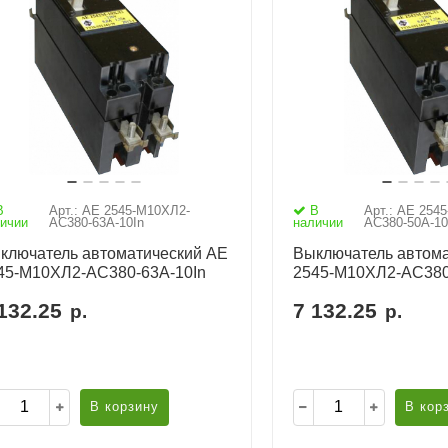
В
Арт.: АЕ 2545-М10ХЛ2-
В
Арт.: АЕ 254
ичии
AC380-63А-10In
наличии
AC380-50А-10
ключатель автоматический АЕ
Выключатель автома
45-М10ХЛ2-AC380-63А-10In
2545-М10ХЛ2-AC380
132.25
7 132.25
р.
р.
В корзину
В кор