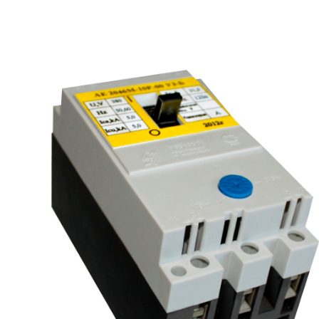
рьевич (Филиал
15.02.2022
Татьяна (Branch of «Saren B
и Центр" -
V.» PLLC)
о")
Выражаю благодарность ваше
-Электро выиграла тендер на
оперативную обработку нашего з
и поставку деревянных опор ЛЭП
Выставили коммерческое п
олнения складского оперативного
хорошей цене в течение двух 
организации.
малого сотня товарных пози