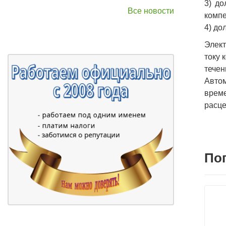
3) до
Все новости
компе
4) до
Элект
току 
течен
Авто
време
расце
По