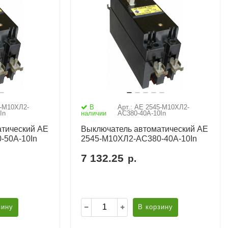
5-М10ХЛ2-
В
Арт.: АЕ 2545-М10ХЛ2-
In
наличии
AC380-40А-10In
тический АЕ
Выключатель автоматический АЕ
-50А-10In
2545-М10ХЛ2-AC380-40А-10In
7 132.25
р.
зину
В корзину