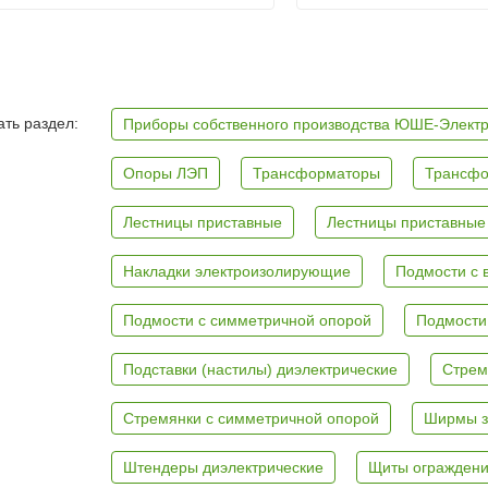
ть раздел:
Приборы собственного производства ЮШЕ-Элект
Опоры ЛЭП
Трансформаторы
Трансфо
Лестницы приставные
Лестницы приставные
Накладки электроизолирующие
Подмости с 
Подмости с симметричной опорой
Подмости
Подставки (настилы) диэлектрические
Стрем
Стремянки с симметричной опорой
Ширмы з
Штендеры диэлектрические
Щиты ограждени