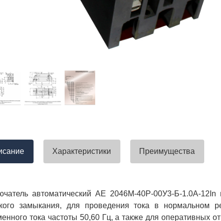
тавлена своевременно. Претензий
успели закрыть смету большого о
вы получили хороший заказ))
евянные элементы опор высокого
итка заболонного слоя древесины
требованиям ГОСТ.
тные изделия (опоры ЛЭП),
ны технические паспорта и
оответствия. Честно говоря,
а моей памяти компания
ель и поставщик опор ЛЭП
опоры ЛЭП такими документами.
отать с таким ответственным
исание
Характеристики
Преимущества
чатель автоматический АЕ 2046М-40Р-00У3-Б-1.0А-12In 
ткого замыкания, для проведения тока в нормальном 
енного тока частоты 50,60 Гц, а также для оперативных о