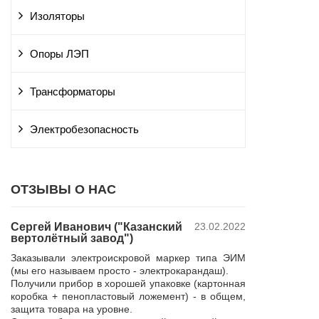
Изоляторы
Опоры ЛЭП
Трансформаторы
Электробезопасность
ОТЗЫВЫ О НАС
Сергей Иванович ("Казанский
23.02.2022
Владимир Ю
вертолётный завод")
ПАО "Россет
 и
"Курскэнерг
Заказывали электроискровой маркер типа ЭИМ
да
Компания ЮШЕ
(мы его называем просто - электрокарандаш).
ой
изготовление 
Получили прибор в хорошей упаковке (картонная
110 кВ для поп
коробка + пенопластовый ложемент) - в общем,
р,
резерва нашей 
защита товара на уровне.
 в