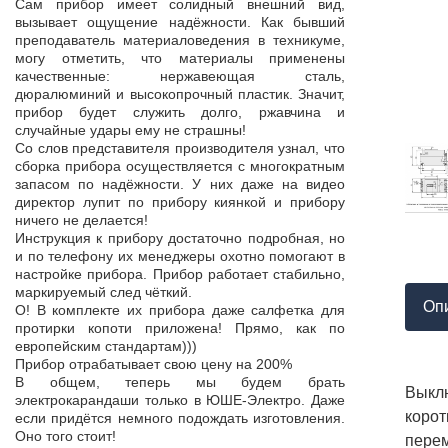
Продукция пос
Сам прибор имеет солидный внешний вид,
т,
к качеству нет.
вызывает ощущение надёжности. Как бывший
а,
Наоборот, дер
преподаватель материаловедения в техникуме,
ой
качества, проп
могу отметить, что материалы применены
пор
соответствует 
качественные: нержавеющая сталь,
На комплек
дюралюминий и высокопрочный пластик. Значит,
...
предоставле
прибор будет служить долго, ржавчина и
ор
сертификат с
случайные удары ему не страшны!
мо
впервые н
Со слов представителя производителя узнал, что
ло
производит
сборка прибора осуществляется с многократным
 в
сопровождает 
запасом по надёжности. У них даже на видео
нь
Приятно раб
директор лупит по прибору киянкой и прибору
от
поставщиком!
ничего не делается!
Инструкция к прибору достаточно подробная, но
и по телефону их менеджеры охотно помогают в
настройке прибора. Прибор работает стабильно,
маркируемый след чёткий.
Оп
О! В комплекте их прибора даже салфетка для
протирки копоти приложена! Прямо, как по
европейским стандартам)))
Прибор отрабатывает свою цену на 200%
В общем, теперь мы будем брать
Выклю
электрокарандаши только в ЮШЕ-Электро. Даже
коро
если придётся немного подождать изготовления.
Оно того стоит!
перем