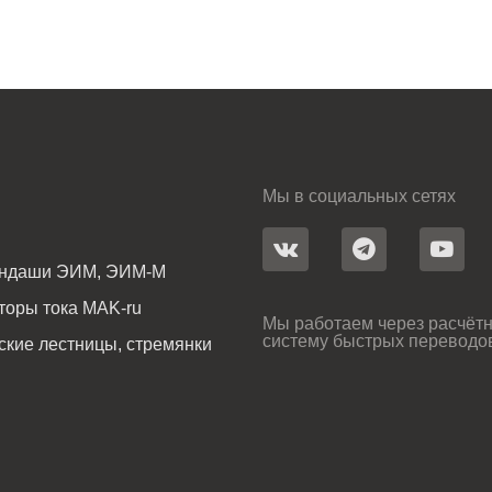
Мы в социальных сетях
андаши ЭИМ, ЭИМ-М
оры тока MAK-ru
Мы работаем через расчётн
систему быстрых переводо
ские лестницы, стремянки