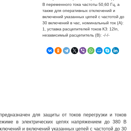
бъекта в срок. А
п
В переменного тока частоты 50,60 Гц, а
о
также для оперативных отключений и
т
включений указанных цепей с частотой до
к
30 включений в час, номинальный ток (А):
Л
Н
1, уставка расцепителей токов КЗ: 12In,
независимый расцепитель (В): -/-/-
к
о
в
"
С
Б
предназначен для защиты от токов перегрузки и токов
режиме в электрических цепях напряжением до 380 В
тключений и включений указанных цепей с частотой до 30