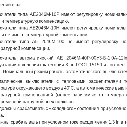
ений в час.
чатели типа АЕ2046М-10Р имеют регулировку номинально
n и температурную компенсацию.
чатели типа АЕ2046М-10Н имеют регулировку номинально
n и не имеют температурной компенсации.
ючатели типа АЕ 2046М-100 не имеют регулировку но
ратурной компенсации.
ючатель автоматический АЕ 2046М-40Р-00У3-Б-1.0А-12
уатации в условиях категории 3 по ГОСТ 15150 и соответс
. Номинальный режим работы автоматического выключате
матические выключатели с тепловыми расцепителями то
ратуре окружающего воздуха 40˚С, а автоматические выклю
ературной компенсацией (менее зависимые от температ
ременной нагрузкой всех полюсов:
 должны срабатывать с «холодного» состояния при условном
а.
лжны срабатывать при условном токе расцепления 1,3 In в т