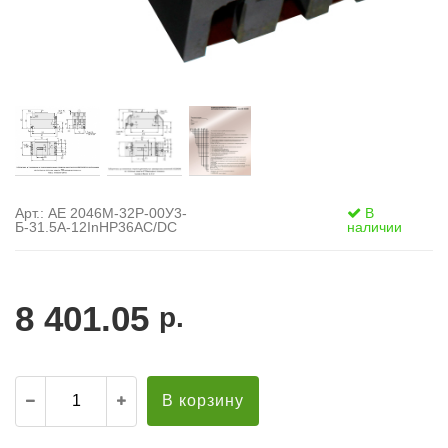
Арт.: АЕ 2046М-32Р-00У3-
В
Б-31.5А-12InНР36AC/DC
наличии
8 401.05
р.
В корзину