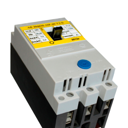
Подмости склад
Подмости-стрем
Подставки (наст
диэлектрические
Стремянки с вер
Стремянки с си
опорой
Ширмы защитные
РЗА (шторы) тка
Штендеры диэле
Щиты ограждени
диэлектрические