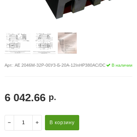
Арт.: АЕ 2046М-32Р-00У3-Б-20А-12InНР380AC/DC
В наличии
6 042.66
р.
В корзину