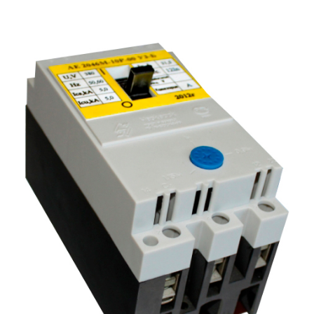
Подмости склад
Подмости-стрем
Подставки (наст
диэлектрические
Стремянки с вер
Стремянки с си
опорой
Ширмы защитные
РЗА (шторы) тка
Штендеры диэле
Щиты ограждени
диэлектрические