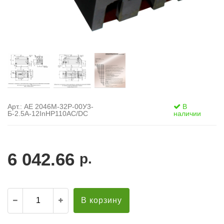
Арт.: АЕ 2046М-32Р-00У3-
В
Б-2.5А-12InНР110AC/DC
наличии
6 042.66
р.
В корзину