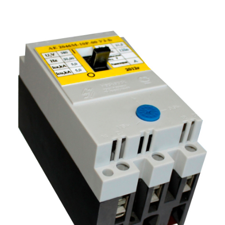
Подмости склад
Подмости-стрем
Подставки (наст
диэлектрические
Стремянки с вер
Стремянки с си
опорой
Ширмы защитные
РЗА (шторы) тка
Штендеры диэле
Щиты ограждени
диэлектрические