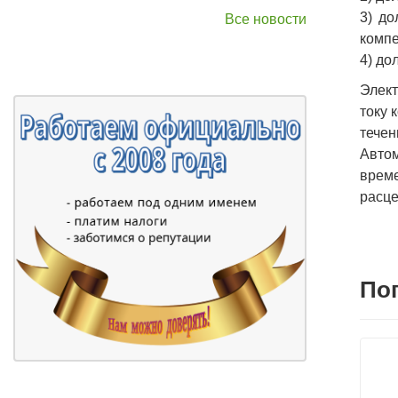
3) до
Все новости
компе
4) до
Элект
току 
течен
Авто
време
расце
По