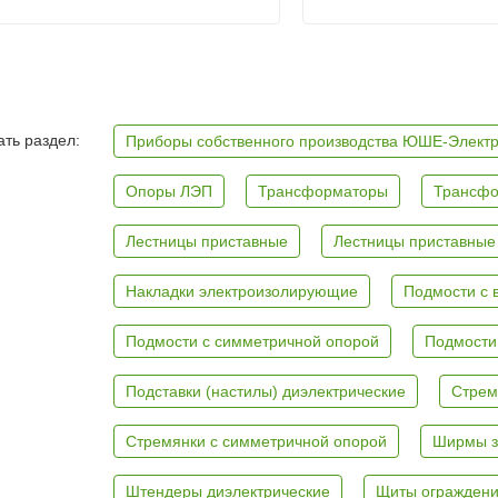
ть раздел:
Приборы собственного производства ЮШЕ-Элект
Опоры ЛЭП
Трансформаторы
Трансфо
Лестницы приставные
Лестницы приставные
Накладки электроизолирующие
Подмости с 
Подмости с симметричной опорой
Подмости
Подставки (настилы) диэлектрические
Стрем
Стремянки с симметричной опорой
Ширмы з
Штендеры диэлектрические
Щиты ограждени