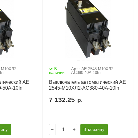
5-М10ХЛ2-
В
Арт.: АЕ 2545-М10ХЛ2-
In
наличии
AC380-40А-10In
тический АЕ
Выключатель автоматический АЕ
-50А-10In
2545-М10ХЛ2-AC380-40А-10In
7 132.25
р.
зину
В корзину