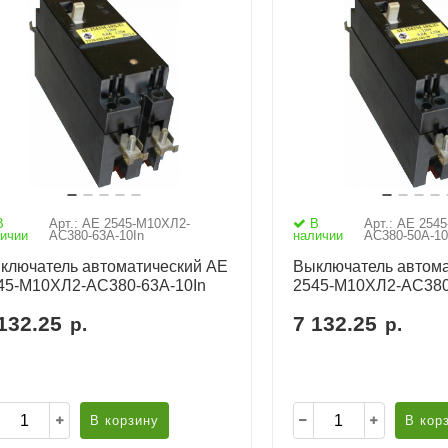
В
Арт.: АЕ 2545-М10ХЛ2-
В
Арт.: АЕ 254
ичии
AC380-63А-10In
наличии
AC380-50А-10
ключатель автоматический АЕ
Выключатель автома
45-М10ХЛ2-AC380-63А-10In
2545-М10ХЛ2-AC380
132.25
7 132.25
р.
р.
В корзину
В кор