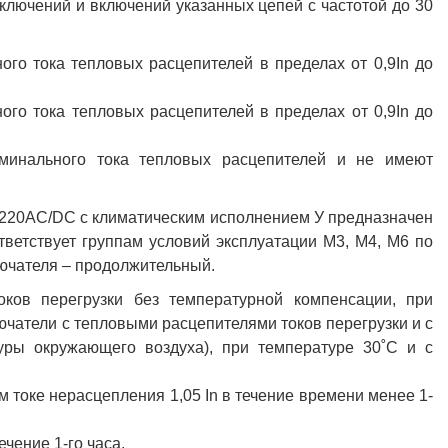
тключений и включений указанных цепей с частотой до 30
го тока тепловых расцепителей в пределах от 0,9In до
го тока тепловых расцепителей в пределах от 0,9In до
минального тока тепловых расцепителей и не имеют
220AC/DC с климатическим исполнением У предназначен
тветствует группам условий эксплуатации М3, М4, М6 по
ючателя – продолжительный.
ков перегрузки без температурной компенсации, при
чатели с тепловыми расцепителями токов перегрузки и с
уры окружающего воздуха), при температуре 30˚С и с
 токе нерасцепления 1,05 In в течение времени менее 1-
ечение 1-го часа.