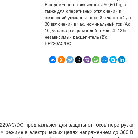
бъекта в срок. А
п
В переменного тока частоты 50,60 Гц, а
о
также для оперативных отключений и
т
включений указанных цепей с частотой до
к
30 включений в час, номинальный ток (А):
Л
Н
16, уставка расцепителей токов КЗ: 12In,
независимый расцепитель (В):
к
НР220AC/DC
о
в
"
С
Б
220AC/DC предназначен для защиты от токов перегрузки
ном режиме в электрических цепях напряжением до 380 В