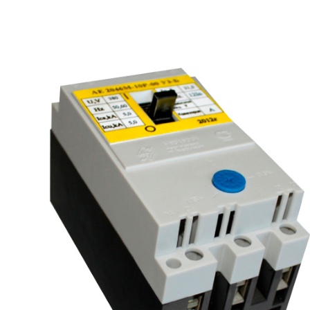
рьевич (Филиал
15.02.2022
Татьяна (Branch of «Saren B
и Центр" -
V.» PLLC)
о")
Выражаю благодарность ваше
-Электро выиграла тендер на
оперативную обработку нашего з
и поставку деревянных опор ЛЭП
Выставили коммерческое п
олнения складского оперативного
хорошей цене в течение двух 
организации.
малого сотня товарных пози