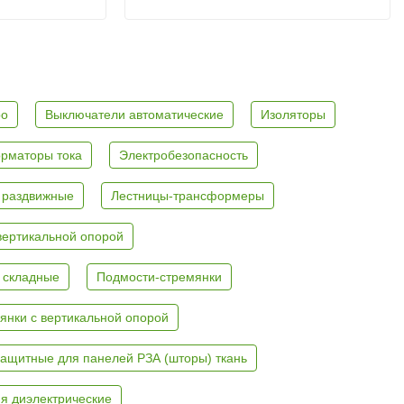
ро
Выключатели автоматические
Изоляторы
рматоры тока
Электробезопасность
 раздвижные
Лестницы-трансформеры
вертикальной опорой
 складные
Подмости-стремянки
янки с вертикальной опорой
ащитные для панелей РЗА (шторы) ткань
я диэлектрические