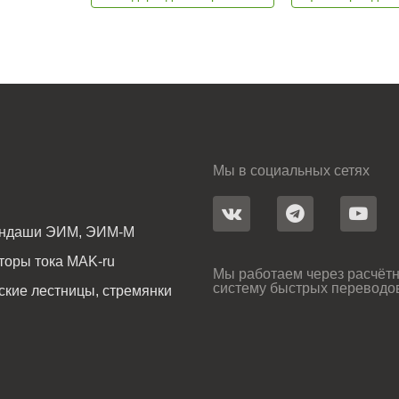
Мы в социальных сетях
андаши ЭИМ, ЭИМ-М
оры тока MAK-ru
Мы работаем через расчётн
систему быстрых переводо
ские лестницы, стремянки