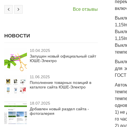
перем
включ
Все отзывы
Выклю
1,15I
Выклю
НОВОСТИ
1,15I
Выкл
10.04.2025
темпе
Запущен новый официальный сайт
ЮШЕ-Электро
Выклю
для э
ГОСТ 
11.06.2025
Пополнение товарных позиций в
Авто
каталоге сайта ЮШЕ-Электро
темпе
темп
18.07.2025
однов
Добавлен новый раздел сайта -
1) не
фотогалерея
го час
2) до