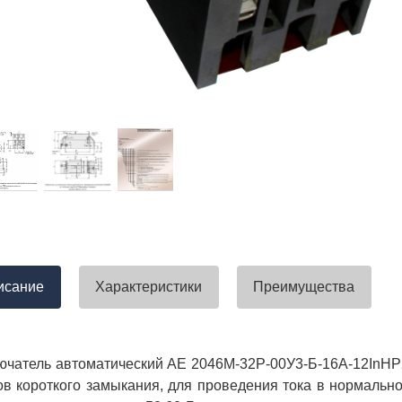
тавлена своевременно. Претензий
успели закрыть смету большого о
вы получили хороший заказ))
евянные элементы опор высокого
итка заболонного слоя древесины
требованиям ГОСТ.
тные изделия (опоры ЛЭП),
ны технические паспорта и
оответствия. Честно говоря,
а моей памяти компания
ель и поставщик опор ЛЭП
опоры ЛЭП такими документами.
отать с таким ответственным
исание
Характеристики
Преимущества
чатель автоматический АЕ 2046М-32Р-00У3-Б-16А-12InНР
ов короткого замыкания, для проведения тока в нормаль