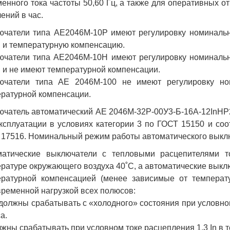
енного тока частоты 50,60 Гц, а также для оперативных о
ений в час.
чатели типа АЕ2046М-10Р имеют регулировку номинально
n и температурную компенсацию.
чатели типа АЕ2046М-10Н имеют регулировку номинально
n и не имеют температурной компенсации.
ючатели типа АЕ 2046М-100 не имеют регулировку но
ратурной компенсации.
чатель автоматический АЕ 2046М-32Р-00У3-Б-16А-12InНР
ксплуатации в условиях категории 3 по ГОСТ 15150 и соо
17516. Номинальный режим работы автоматического выкл
матические выключатели с тепловыми расцепителями то
ратуре окружающего воздуха 40˚С, а автоматические выклю
ературной компенсацией (менее зависимые от температ
ременной нагрузкой всех полюсов:
 должны срабатывать с «холодного» состояния при условном
а.
лжны срабатывать при условном токе расцепления 1,3 In в т