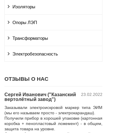
Изоляторы
Опоры ЛЭП
Трансформаторы
Электробезопасность
ОТЗЫВЫ О НАС
Сергей Иванович ("Казанский
23.02.2022
Владимир Ю
вертолётный завод")
ПАО "Россет
 и
"Курскэнерг
Заказывали электроискровой маркер типа ЭИМ
да
Компания ЮШЕ
(мы его называем просто - электрокарандаш).
ой
изготовление 
Получили прибор в хорошей упаковке (картонная
110 кВ для поп
коробка + пенопластовый ложемент) - в общем,
р,
резерва нашей 
защита товара на уровне.
 в