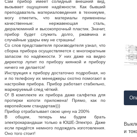
Продукция пос
Сам прибор имеет солидный внешний вид,
т,
к качеству нет.
вызывает ощущение надёжности. Как бывший
а,
Наоборот, дер
преподаватель материаловедения в техникуме,
ой
качества, проп
могу отметить, что материалы применены
пор
соответствует 
качественные: нержавеющая сталь,
На комплек
дюралюминий и высокопрочный пластик. Значит,
...
предоставле
прибор будет служить долго, ржавчина и
ор
сертификат с
случайные удары ему не страшны!
мо
впервые н
Со слов представителя производителя узнал, что
ло
производит
сборка прибора осуществляется с многократным
 в
сопровождает 
запасом по надёжности. У них даже на видео
нь
Приятно раб
директор лупит по прибору киянкой и прибору
от
поставщиком!
ничего не делается!
Инструкция к прибору достаточно подробная, но
и по телефону их менеджеры охотно помогают в
настройке прибора. Прибор работает стабильно,
маркируемый след чёткий.
О! В комплекте их прибора даже салфетка для
Оп
протирки копоти приложена! Прямо, как по
европейским стандартам)))
Прибор отрабатывает свою цену на 200%
В общем, теперь мы будем брать
электрокарандаши только в ЮШЕ-Электро. Даже
Выклю
если придётся немного подождать изготовления.
и ток
Оно того стоит!