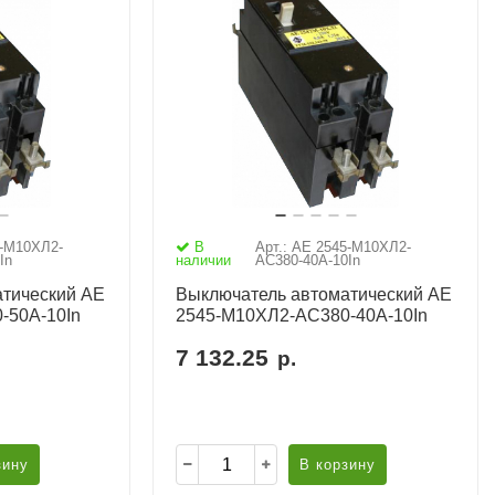
5-М10ХЛ2-
В
Арт.: АЕ 2545-М10ХЛ2-
In
наличии
AC380-40А-10In
тический АЕ
Выключатель автоматический АЕ
-50А-10In
2545-М10ХЛ2-AC380-40А-10In
7 132.25
р.
зину
В корзину