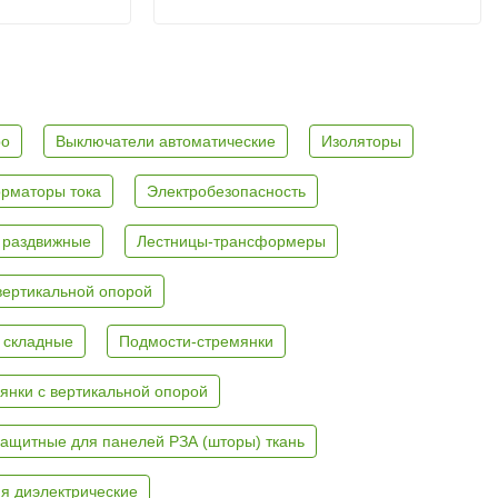
ро
Выключатели автоматические
Изоляторы
рматоры тока
Электробезопасность
 раздвижные
Лестницы-трансформеры
вертикальной опорой
 складные
Подмости-стремянки
янки с вертикальной опорой
ащитные для панелей РЗА (шторы) ткань
я диэлектрические