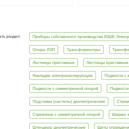
ть раздел:
Приборы собственного производства ЮШЕ-Элект
Опоры ЛЭП
Трансформаторы
Трансфо
Лестницы приставные
Лестницы приставные
Накладки электроизолирующие
Подмости с 
Подмости с симметричной опорой
Подмости
Подставки (настилы) диэлектрические
Стрем
Стремянки с симметричной опорой
Ширмы з
Штендеры диэлектрические
Щиты ограждени