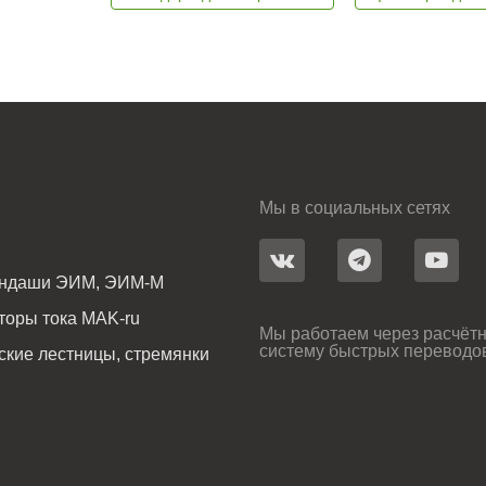
Мы в социальных сетях
андаши ЭИМ, ЭИМ-М
оры тока MAK-ru
Мы работаем через расчётн
систему быстрых переводо
ские лестницы, стремянки