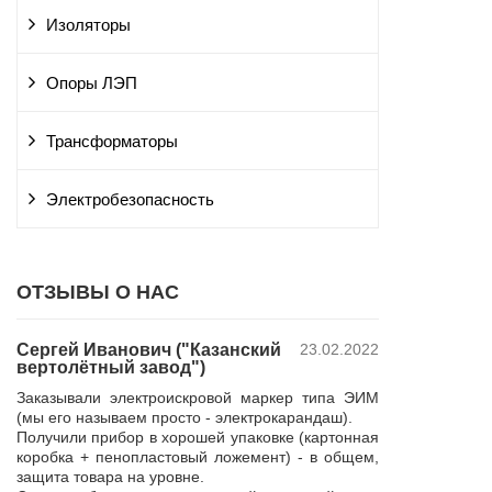
Изоляторы
Опоры ЛЭП
Трансформаторы
Электробезопасность
ОТЗЫВЫ О НАС
Сергей Иванович ("Казанский
23.02.2022
Владимир Ю
вертолётный завод")
ПАО "Россет
 и
"Курскэнерг
Заказывали электроискровой маркер типа ЭИМ
да
Компания ЮШЕ
(мы его называем просто - электрокарандаш).
ой
изготовление 
Получили прибор в хорошей упаковке (картонная
110 кВ для поп
коробка + пенопластовый ложемент) - в общем,
р,
резерва нашей 
защита товара на уровне.
 в