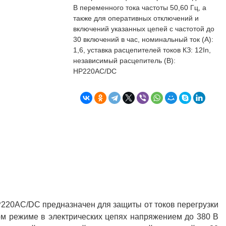
бъекта в срок. А
п
В переменного тока частоты 50,60 Гц, а
о
также для оперативных отключений и
т
включений указанных цепей с частотой до
к
30 включений в час, номинальный ток (А):
Л
Н
1,6, уставка расцепителей токов КЗ: 12In,
независимый расцепитель (В):
к
НР220AC/DC
о
в
"
С
Б
220AC/DC предназначен для защиты от токов перегрузки
ном режиме в электрических цепях напряжением до 380 В