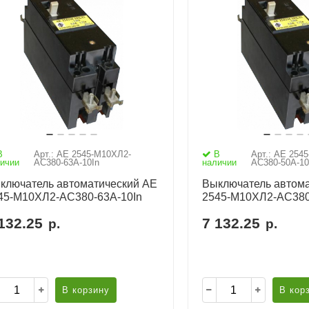
В
Арт.: АЕ 2545-М10ХЛ2-
В
Арт.: АЕ 254
ичии
AC380-63А-10In
наличии
AC380-50А-10
ключатель автоматический АЕ
Выключатель автома
45-М10ХЛ2-AC380-63А-10In
2545-М10ХЛ2-AC380
132.25
7 132.25
р.
р.
В корзину
В кор