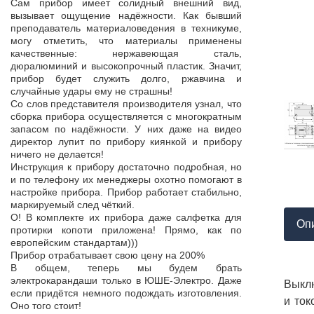
Продукция пос
Сам прибор имеет солидный внешний вид,
т,
к качеству нет.
вызывает ощущение надёжности. Как бывший
а,
Наоборот, дер
преподаватель материаловедения в техникуме,
ой
качества, проп
могу отметить, что материалы применены
пор
соответствует 
качественные: нержавеющая сталь,
На комплек
дюралюминий и высокопрочный пластик. Значит,
...
предоставле
прибор будет служить долго, ржавчина и
ор
сертификат с
случайные удары ему не страшны!
мо
впервые н
Со слов представителя производителя узнал, что
ло
производит
сборка прибора осуществляется с многократным
 в
сопровождает 
запасом по надёжности. У них даже на видео
нь
Приятно раб
директор лупит по прибору киянкой и прибору
от
поставщиком!
ничего не делается!
Инструкция к прибору достаточно подробная, но
и по телефону их менеджеры охотно помогают в
настройке прибора. Прибор работает стабильно,
маркируемый след чёткий.
О! В комплекте их прибора даже салфетка для
Оп
протирки копоти приложена! Прямо, как по
европейским стандартам)))
Прибор отрабатывает свою цену на 200%
В общем, теперь мы будем брать
электрокарандаши только в ЮШЕ-Электро. Даже
Выклю
если придётся немного подождать изготовления.
и ток
Оно того стоит!