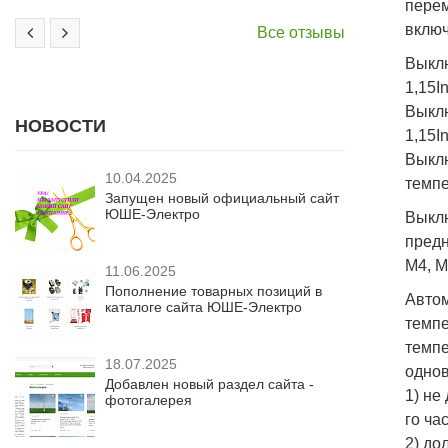
перем
включ
Все отзывы
Выклю
1,15I
Выклю
НОВОСТИ
1,15I
Выкл
10.04.2025
темпе
Запущен новый официальный сайт
ЮШЕ-Электро
Выкл
предн
М4, М
11.06.2025
Пополнение товарных позиций в
Авто
каталоге сайта ЮШЕ-Электро
темпе
темп
18.07.2025
однов
Добавлен новый раздел сайта -
1) не
фотогалерея
го час
2) до