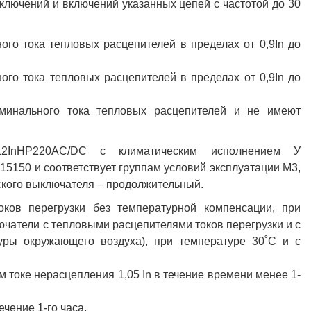
тключений и включений указанных цепей с частотой до 30
го тока тепловых расцепителей в пределах от 0,9In до
го тока тепловых расцепителей в пределах от 0,9In до
минального тока тепловых расцепителей и не имеют
-12InНР220AC/DC с климатическим исполнением У
15150 и соответствует группам условий эксплуатации М3,
кого выключателя – продолжительный.
ков перегрузки без температурной компенсации, при
чатели с тепловыми расцепителями токов перегрузки и с
уры окружающего воздуха), при температуре 30˚С и с
 токе нерасцепления 1,05 In в течение времени менее 1-
ечение 1-го часа.