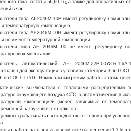
енного тока частоты 50,60 Гц, а также для оперативных о
ений в час.
чатели типа АЕ2046М-10Р имеют регулировку номинально
n и температурную компенсацию.
чатели типа АЕ2046М-10Н имеют регулировку номинально
n и не имеют температурной компенсации.
ючатели типа АЕ 2046М-100 не имеют регулировку но
ратурной компенсации.
ючатель автоматический АЕ 2046М-32Р-00У3-Б-1.6А
азначен для эксплуатации в условиях категории 3 по ГОСТ 
6 по ГОСТ 17516. Номинальный режим работы автоматичес
матические выключатели с тепловыми расцепителями то
ратуре окружающего воздуха 40˚С, а автоматические выклю
ературной компенсацией (менее зависимые от температ
ременной нагрузкой всех полюсов:
 должны срабатывать с «холодного» состояния при условном
а.
лжны срабатывать при условном токе расцепления 1,3 In в т