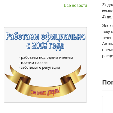
3) до
Все новости
компе
4) до
Элект
току 
течен
Авто
време
расце
По