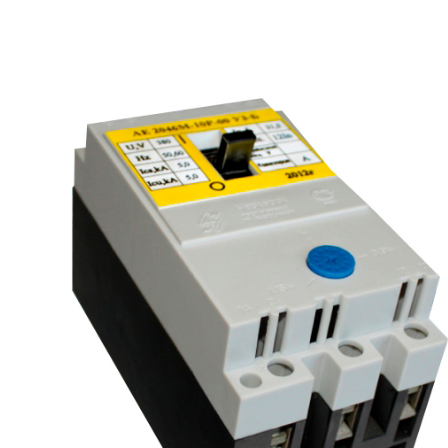
рьевич (Филиал
15.02.2022
Татьяна (Branch of «Saren B
и Центр" -
V.» PLLC)
о")
Выражаю благодарность ваше
-Электро выиграла тендер на
оперативную обработку нашего з
и поставку деревянных опор ЛЭП
Выставили коммерческое п
олнения складского оперативного
хорошей цене в течение двух 
организации.
малого сотня товарных пози