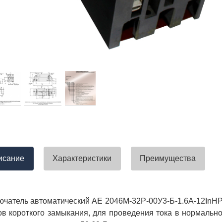
тавлена своевременно. Претензий
успели закрыть смету большого о
вы получили хороший заказ))
евянные элементы опор высокого
итка заболонного слоя древесины
требованиям ГОСТ.
тные изделия (опоры ЛЭП),
ны технические паспорта и
оответствия. Честно говоря,
а моей памяти компания
ель и поставщик опор ЛЭП
опоры ЛЭП такими документами.
отать с таким ответственным
исание
Характеристики
Преимущества
чатель автоматический АЕ 2046М-32Р-00У3-Б-1.6А-12InНР
ов короткого замыкания, для проведения тока в нормаль