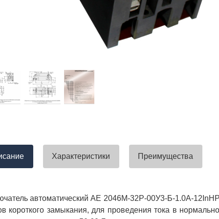
тавлена своевременно. Претензий
успели закрыть смету большого о
вы получили хороший заказ))
евянные элементы опор высокого
итка заболонного слоя древесины
требованиям ГОСТ.
тные изделия (опоры ЛЭП),
ны технические паспорта и
оответствия. Честно говоря,
а моей памяти компания
ель и поставщик опор ЛЭП
опоры ЛЭП такими документами.
отать с таким ответственным
исание
Характеристики
Преимущества
чатель автоматический АЕ 2046М-32Р-00У3-Б-1.0А-12InНР
ов короткого замыкания, для проведения тока в нормаль