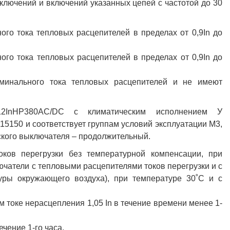
тключений и включений указанных цепей с частотой до 30
го тока тепловых расцепителей в пределах от 0,9In до
го тока тепловых расцепителей в пределах от 0,9In до
минального тока тепловых расцепителей и не имеют
-12InНР380AC/DC с климатическим исполнением У
15150 и соответствует группам условий эксплуатации М3,
кого выключателя – продолжительный.
ков перегрузки без температурной компенсации, при
чатели с тепловыми расцепителями токов перегрузки и с
уры окружающего воздуха), при температуре 30˚С и с
 токе нерасцепления 1,05 In в течение времени менее 1-
ечение 1-го часа.