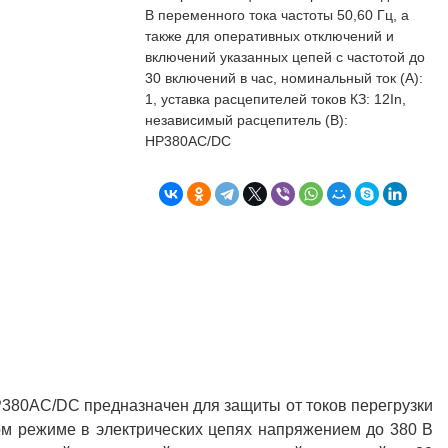
бъекта в срок. А
п
В переменного тока частоты 50,60 Гц, а
о
также для оперативных отключений и
т
включений указанных цепей с частотой до
к
30 включений в час, номинальный ток (А):
Л
Н
1, уставка расцепителей токов КЗ: 12In,
независимый расцепитель (В):
к
НР380AC/DC
о
в
"
С
Б
380AC/DC предназначен для защиты от токов перегрузки
ном режиме в электрических цепях напряжением до 380 В