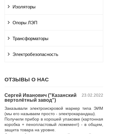
Изоляторы
Опоры ЛЭП
Трансформаторы
Электробезопасность
ОТЗЫВЫ О НАС
Сергей Иванович ("Казанский
23.02.2022
Владимир Ю
вертолётный завод")
ПАО "Россет
 и
"Курскэнерг
Заказывали электроискровой маркер типа ЭИМ
да
Компания ЮШЕ
(мы его называем просто - электрокарандаш).
ой
изготовление 
Получили прибор в хорошей упаковке (картонная
110 кВ для поп
коробка + пенопластовый ложемент) - в общем,
р,
резерва нашей 
защита товара на уровне.
 в