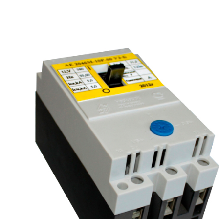
рьевич (Филиал
15.02.2022
Татьяна (Branch of «Saren B
и Центр" -
V.» PLLC)
о")
Выражаю благодарность ваше
-Электро выиграла тендер на
оперативную обработку нашего з
и поставку деревянных опор ЛЭП
Выставили коммерческое п
олнения складского оперативного
хорошей цене в течение двух 
организации.
малого сотня товарных пози