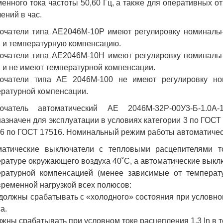
енного тока частоты 50,60 Гц, а также для оперативных о
ений в час.
чатели типа АЕ2046М-10Р имеют регулировку номинально
n и температурную компенсацию.
чатели типа АЕ2046М-10Н имеют регулировку номинально
n и не имеют температурной компенсации.
ючатели типа АЕ 2046М-100 не имеют регулировку но
ратурной компенсации.
ючатель автоматический АЕ 2046М-32Р-00У3-Б-1.0А
азначен для эксплуатации в условиях категории 3 по ГОСТ 
6 по ГОСТ 17516. Номинальный режим работы автоматичес
матические выключатели с тепловыми расцепителями то
ратуре окружающего воздуха 40˚С, а автоматические выклю
ературной компенсацией (менее зависимые от температ
ременной нагрузкой всех полюсов:
 должны срабатывать с «холодного» состояния при условном
а.
лжны срабатывать при условном токе расцепления 1,3 In в т