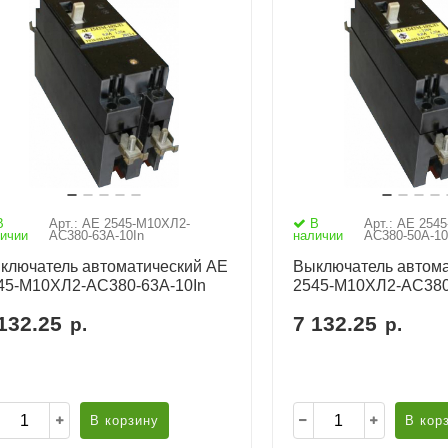
В
Арт.: АЕ 2545-М10ХЛ2-
В
Арт.: АЕ 254
ичии
AC380-63А-10In
наличии
AC380-50А-10
ключатель автоматический АЕ
Выключатель автома
45-М10ХЛ2-AC380-63А-10In
2545-М10ХЛ2-AC380
132.25
7 132.25
р.
р.
В корзину
В кор