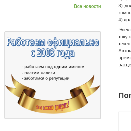
3) до
Все новости
компе
4) до
Элект
току 
течен
Авто
време
расце
По