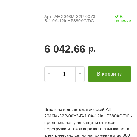
Арт.: АЕ 2046М-32Р-00У3-
В
Б-1.0А-12InНР380AC/DC
наличии
6 042.66
р.
В корзину
.
21.12.2021
Александр С. ("Пусковой
30.10.2019
элемент")
В
Выключатель автоматический АЕ
й компании за
Поставка опор ЛЭП в Бурятию. Спасибо за
о
2046М-32Р-00У3-Б-1.0А-12InНР380AC/DC -
апроса!
качественную продукцию и быструю доставку!
т
редложение по
Всё прошло хорошо. Евгению отдельное спасибо
предназначен для защиты от токов
п
дней (а там без
за ответственный подход к делу, понимание и
П
перегрузки и токов короткого замыкания в
ций была). Мы
вежливое обращение!
к
электрических цепях напряжением до 380