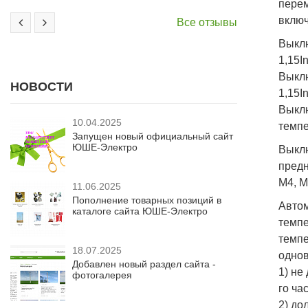
перем
включ
Все отзывы
Выклю
1,15I
Выклю
НОВОСТИ
1,15I
Выкл
10.04.2025
темпе
Запущен новый официальный сайт
ЮШЕ-Электро
Выкл
предн
М4, М
11.06.2025
Пополнение товарных позиций в
Авто
каталоге сайта ЮШЕ-Электро
темпе
темп
18.07.2025
однов
Добавлен новый раздел сайта -
1) не
фотогалерея
го час
2) до