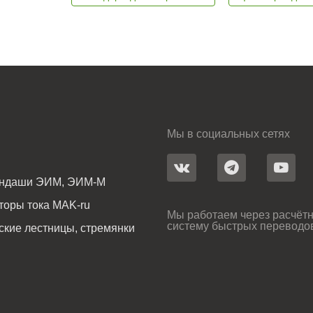
Мы в социальных сетях
андаши ЭИМ, ЭИМ-М
оры тока MAK-ru
Мы работаем через расчётн
систему быстрых переводо
ские лестницы, стремянки