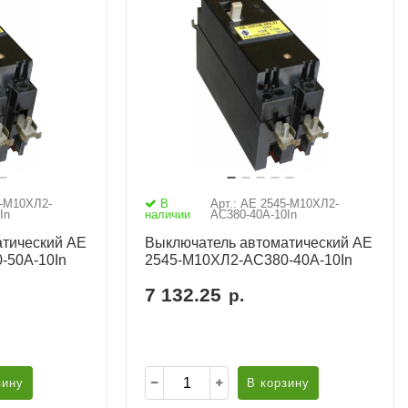
5-М10ХЛ2-
В
Арт.: АЕ 2545-М10ХЛ2-
In
наличии
AC380-40А-10In
тический АЕ
Выключатель автоматический АЕ
-50А-10In
2545-М10ХЛ2-AC380-40А-10In
7 132.25
р.
зину
В корзину