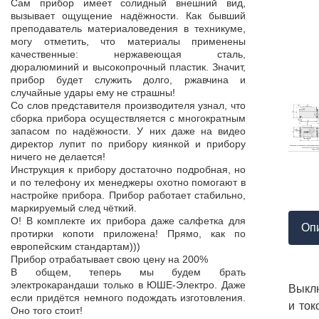
Продукция пос
Сам прибор имеет солидный внешний вид,
т,
к качеству нет.
вызывает ощущение надёжности. Как бывший
а,
Наоборот, дер
преподаватель материаловедения в техникуме,
ой
качества, проп
могу отметить, что материалы применены
пор
соответствует 
качественные: нержавеющая сталь,
На комплек
дюралюминий и высокопрочный пластик. Значит,
...
предоставле
прибор будет служить долго, ржавчина и
ор
сертификат с
случайные удары ему не страшны!
мо
впервые н
Со слов представителя производителя узнал, что
ло
производит
сборка прибора осуществляется с многократным
 в
сопровождает 
запасом по надёжности. У них даже на видео
нь
Приятно раб
директор лупит по прибору киянкой и прибору
от
поставщиком!
ничего не делается!
Инструкция к прибору достаточно подробная, но
и по телефону их менеджеры охотно помогают в
настройке прибора. Прибор работает стабильно,
маркируемый след чёткий.
О! В комплекте их прибора даже салфетка для
Оп
протирки копоти приложена! Прямо, как по
европейским стандартам)))
Прибор отрабатывает свою цену на 200%
В общем, теперь мы будем брать
электрокарандаши только в ЮШЕ-Электро. Даже
Выклю
если придётся немного подождать изготовления.
и ток
Оно того стоит!