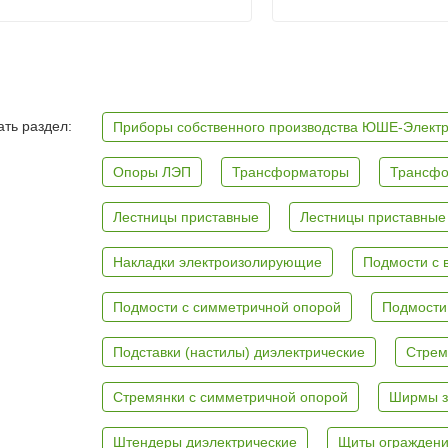
ть раздел:
Приборы собственного производства ЮШЕ-Элект
Опоры ЛЭП
Трансформаторы
Трансфо
Лестницы приставные
Лестницы приставные
Накладки электроизолирующие
Подмости с 
Подмости с симметричной опорой
Подмости
Подставки (настилы) диэлектрические
Стрем
Стремянки с симметричной опорой
Ширмы з
Штендеры диэлектрические
Щиты ограждени