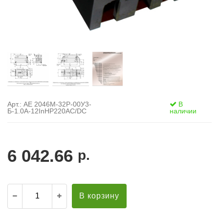
Арт.: АЕ 2046М-32Р-00У3-
В
Б-1.0А-12InНР220AC/DC
наличии
6 042.66
р.
В корзину