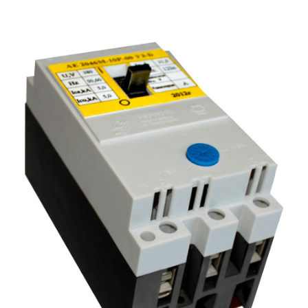
Подмости склад
Подмости-стрем
Подставки (наст
диэлектрические
Стремянки с вер
Стремянки с си
опорой
Ширмы защитные
РЗА (шторы) тка
Штендеры диэле
Щиты ограждени
диэлектрические