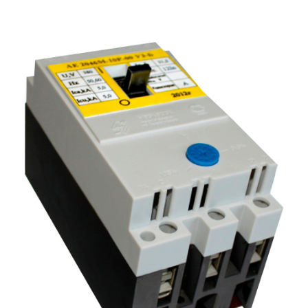
Подмости склад
Подмости-стрем
Подставки (наст
диэлектрические
Стремянки с вер
Стремянки с си
опорой
Ширмы защитные
РЗА (шторы) тка
Штендеры диэле
Щиты ограждени
диэлектрические