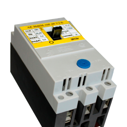
Подмости склад
Подмости-стрем
Подставки (наст
диэлектрические
Стремянки с вер
Стремянки с си
опорой
Ширмы защитные
РЗА (шторы) тка
Штендеры диэле
Щиты ограждени
диэлектрические