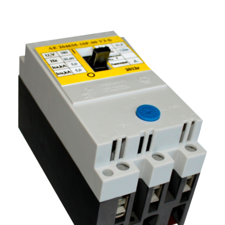
Подмости склад
Подмости-стрем
Подставки (наст
диэлектрические
Стремянки с вер
Стремянки с си
опорой
Ширмы защитные
РЗА (шторы) тка
Штендеры диэле
Щиты ограждени
диэлектрические