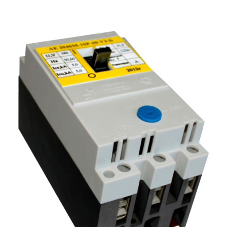
Подмости склад
Подмости-стрем
Подставки (наст
диэлектрические
Стремянки с вер
Стремянки с си
опорой
Ширмы защитные
РЗА (шторы) тка
Штендеры диэле
Щиты ограждени
диэлектрические