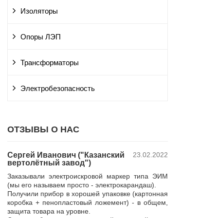
Изоляторы
Опоры ЛЭП
Трансформаторы
Электробезопасность
ОТЗЫВЫ О НАС
Сергей Иванович ("Казанский
23.02.2022
Владимир Ю
вертолётный завод")
ПАО "Россет
 и
"Курскэнерг
Заказывали электроискровой маркер типа ЭИМ
да
Компания ЮШЕ
(мы его называем просто - электрокарандаш).
ой
изготовление 
Получили прибор в хорошей упаковке (картонная
110 кВ для поп
коробка + пенопластовый ложемент) - в общем,
р,
резерва нашей 
защита товара на уровне.
 в