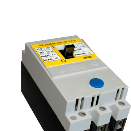
рьевич (Филиал
15.02.2022
Татьяна (Branch of «Saren B
и Центр" -
V.» PLLC)
о")
Выражаю благодарность ваше
-Электро выиграла тендер на
оперативную обработку нашего з
и поставку деревянных опор ЛЭП
Выставили коммерческое п
олнения складского оперативного
хорошей цене в течение двух 
организации.
малого сотня товарных пози