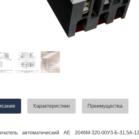
тавлена своевременно. Претензий
успели закрыть смету большого о
вы получили хороший заказ))
евянные элементы опор высокого
итка заболонного слоя древесины
требованиям ГОСТ.
тные изделия (опоры ЛЭП),
ны технические паспорта и
оответствия. Честно говоря,
а моей памяти компания
ель и поставщик опор ЛЭП
опоры ЛЭП такими документами.
отать с таким ответственным
исание
Характеристики
Преимущества
ючатель автоматический АЕ 2046М-320-00У3-Б-31.5А-