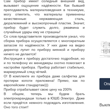
Продукция пос
Сам прибор имеет солидный внешний вид,
т,
к качеству нет.
вызывает ощущение надёжности. Как бывший
а,
Наоборот, дер
преподаватель материаловедения в техникуме,
ой
качества, проп
могу отметить, что материалы применены
пор
соответствует 
качественные: нержавеющая сталь,
На комплек
дюралюминий и высокопрочный пластик. Значит,
...
предоставле
прибор будет служить долго, ржавчина и
ор
сертификат с
случайные удары ему не страшны!
мо
впервые н
Со слов представителя производителя узнал, что
ло
производит
сборка прибора осуществляется с многократным
 в
сопровождает 
запасом по надёжности. У них даже на видео
нь
Приятно раб
директор лупит по прибору киянкой и прибору
от
поставщиком!
ничего не делается!
Инструкция к прибору достаточно подробная, но
и по телефону их менеджеры охотно помогают в
настройке прибора. Прибор работает стабильно,
маркируемый след чёткий.
О! В комплекте их прибора даже салфетка для
протирки копоти приложена! Прямо, как по
Оп
европейским стандартам)))
Прибор отрабатывает свою цену на 200%
В общем, теперь мы будем брать
электрокарандаши только в ЮШЕ-Электро. Даже
если придётся немного подождать изготовления.
Выкл
Оно того стоит!