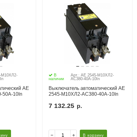
5-М10ХЛ2-
В
Арт.: АЕ 2545-М10ХЛ2-
In
наличии
AC380-40А-10In
тический АЕ
Выключатель автоматический АЕ
-50А-10In
2545-М10ХЛ2-AC380-40А-10In
7 132.25
р.
зину
В корзину