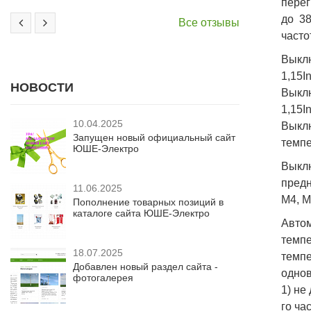
перег
до 38
Все отзывы
часто
Выклю
1,15I
НОВОСТИ
Выклю
1,15I
10.04.2025
Выкл
Запущен новый официальный сайт
темпе
ЮШЕ-Электро
Выкл
предн
11.06.2025
М4, М
Пополнение товарных позиций в
каталоге сайта ЮШЕ-Электро
Авто
темпе
18.07.2025
темп
Добавлен новый раздел сайта -
однов
фотогалерея
1) не
го час