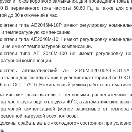
рузки и токов короткого замыкания, для проведения тока 
0 В переменного тока частоты 50,60 Гц, а также для о
той до 30 включений в час.
чатели типа АЕ2046М-10Р имеют регулировку номинально
n и температурную компенсацию.
чатели типа АЕ2046М-10Н имеют регулировку номинально
n и не имеют температурной компенсации.
ючатели типа АЕ 2046М-100 не имеют регулировку но
ратурной компенсации.
ючатель автоматический АЕ 2046М-320-00У3-Б-31.5
азначен для эксплуатации в условиях категории 3 по ГОСТ 
6 по ГОСТ 17516. Номинальный режим работы автоматичес
матические выключатели с тепловыми расцепителями то
ратуре окружающего воздуха 40˚С, а автоматические выклю
ературной компенсацией (менее зависимые от температ
ременной нагрузкой всех полюсов:
 должны срабатывать с «холодного» состояния при условном
а.