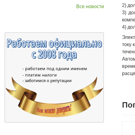
2) до
Все новости
3) до
компе
4) до
Элект
току 
течен
Авто
време
расце
По