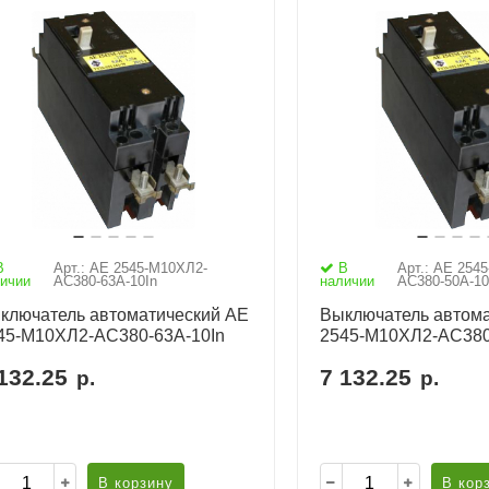
В
Арт.: АЕ 2545-М10ХЛ2-
В
Арт.: АЕ 254
ичии
AC380-63А-10In
наличии
AC380-50А-10
ключатель автоматический АЕ
Выключатель автома
45-М10ХЛ2-AC380-63А-10In
2545-М10ХЛ2-AC380
132.25
7 132.25
р.
р.
В корзину
В кор