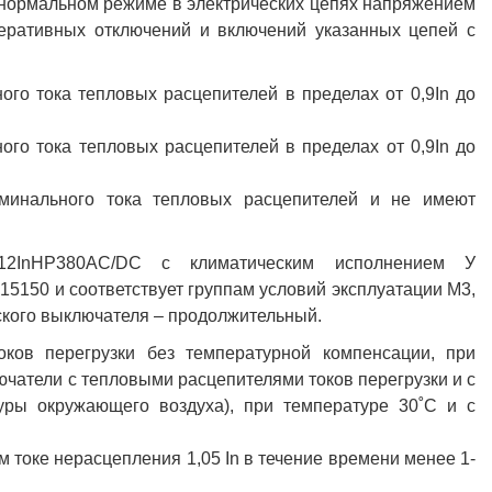
в нормальном режиме в электрических цепях напряжением
перативных отключений и включений указанных цепей с
го тока тепловых расцепителей в пределах от 0,9In до
го тока тепловых расцепителей в пределах от 0,9In до
минального тока тепловых расцепителей и не имеют
А-12InНР380AC/DC с климатическим исполнением У
15150 и соответствует группам условий эксплуатации М3,
кого выключателя – продолжительный.
ков перегрузки без температурной компенсации, при
чатели с тепловыми расцепителями токов перегрузки и с
уры окружающего воздуха), при температуре 30˚С и с
 токе нерасцепления 1,05 In в течение времени менее 1-