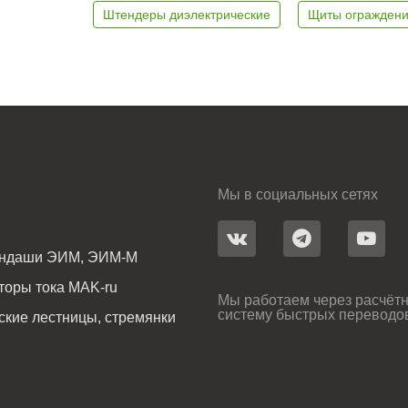
Штендеры диэлектрические
Щиты ограждени
Мы в социальных сетях
андаши ЭИМ, ЭИМ-М
оры тока MAK-ru
Мы работаем через расчётн
систему быстрых переводо
ские лестницы, стремянки