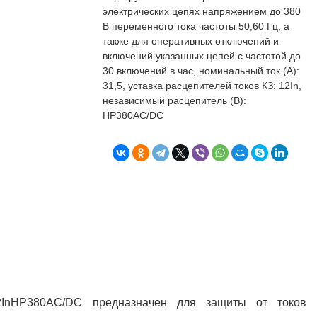
бъекта в срок. А
п
электрических цепях напряжением до 380
о
В переменного тока частоты 50,60 Гц, а
т
также для оперативных отключений и
к
Л
включений указанных цепей с частотой до
Н
30 включений в час, номинальный ток (А):
31,5, уставка расцепителей токов КЗ: 12In,
к
независимый расцепитель (В):
НР380AC/DC
о
в
"
С
Б
12InНР380AC/DC предназначен для защиты от токов