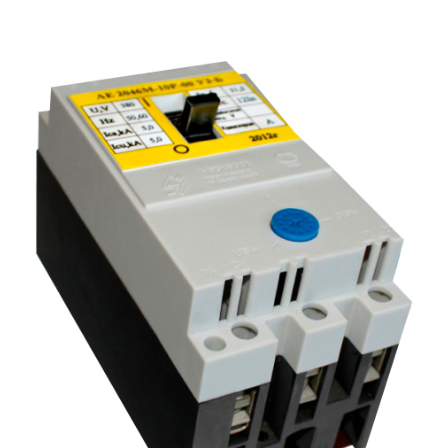
Подмости склад
Подмости-стрем
Подставки (наст
диэлектрические
Стремянки с вер
Стремянки с си
опорой
Ширмы защитные
РЗА (шторы) тка
Штендеры диэле
Щиты ограждени
диэлектрические