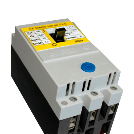
Подмости склад
Подмости-стрем
Подставки (наст
диэлектрические
Стремянки с вер
Стремянки с си
опорой
Ширмы защитные
РЗА (шторы) тка
Штендеры диэле
Щиты ограждени
диэлектрические