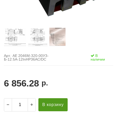
Арт.: АЕ 2046М-320-00У3-
В
Б-12.5А-12InНР36AC/DC
наличии
6 856.28
р.
В корзину