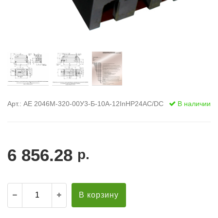
Арт.: АЕ 2046М-320-00У3-Б-10А-12InНР24AC/DC
В наличии
6 856.28
р.
В корзину