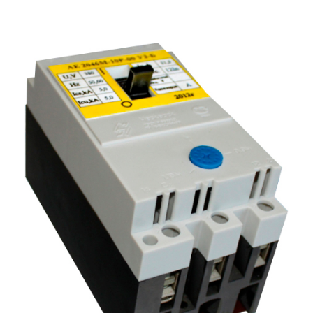
Подмости склад
Подмости-стрем
Подставки (наст
диэлектрические
Стремянки с вер
Стремянки с си
опорой
Ширмы защитные
РЗА (шторы) тка
Штендеры диэле
Щиты ограждени
диэлектрические