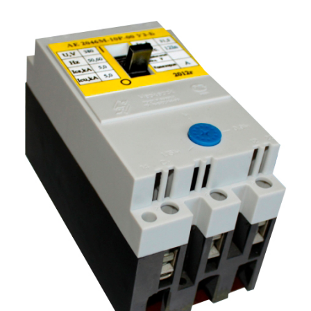
Подмости склад
Подмости-стрем
Подставки (наст
диэлектрические
Стремянки с вер
Стремянки с си
опорой
Ширмы защитные
РЗА (шторы) тка
Штендеры диэле
Щиты ограждени
диэлектрические