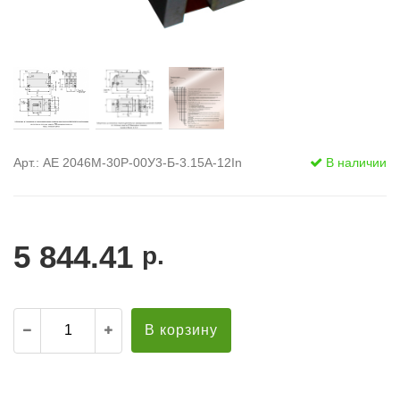
Арт.: АЕ 2046М-30Р-00У3-Б-3.15А-12In
В наличии
5 844.41
р.
В корзину