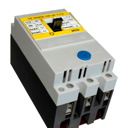
Подмости склад
Подмости-стрем
Подставки (наст
диэлектрические
Стремянки с вер
Стремянки с си
опорой
Ширмы защитные
РЗА (шторы) тка
Штендеры диэле
Щиты ограждени
диэлектрические