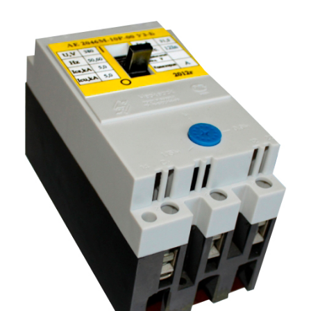
Подмости склад
Подмости-стрем
Подставки (наст
диэлектрические
Стремянки с вер
Стремянки с си
опорой
Ширмы защитные
РЗА (шторы) тка
Штендеры диэле
Щиты ограждени
диэлектрические