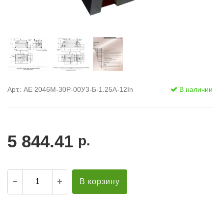
Арт.: АЕ 2046М-30Р-00У3-Б-1.25А-12In
В наличии
5 844.41
р.
В корзину