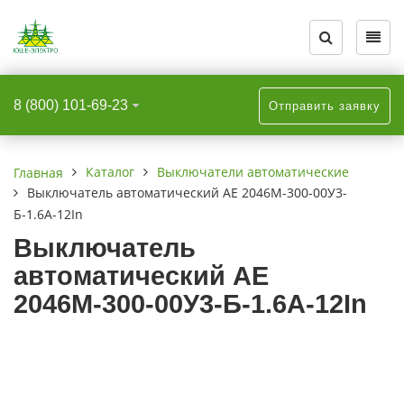
Назад
Назад
Назад
Назад
Назад
Назад
Назад
О компании
Каталог
Информация
Трансформатор
Электробезопасн
Статьи
Фотогалерея
8 (800) 101-69-23
Отправить заявку
О компании
Приборы собственного
Новости
Трансформаторы
Лестницы прист
Производство и 
Опоры ЛЭП
производства ЮШЕ-Электро
ЛЭП в полной к
Отзывы
Статьи
Лестницы прист
Каталог
Выключатели автоматические
Главная
Выключатели автоматические
раздвижные
Выключатель автоматический АЕ 2046М-300-00У3-
Сертификаты/свидетельства
Оплата и доставка
Б-1.6А-12In
Изоляторы
Лестницы-тран
Выключатель
Пресс-Центр
Фотогалерея
автоматический АЕ
Опоры ЛЭП
Накладки элект
2046М-300-00У3-Б-1.6А-12In
Реквизиты
Политика конфиденциальности
Трансформаторы
Подмости с верт
Наши дилеры
Электробезопасность
Подмости с симм