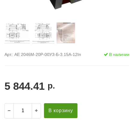
Арт.: АЕ 2046М-20Р-00У3-Б-3.15А-12In
В наличии
5 844.41
р.
В корзину