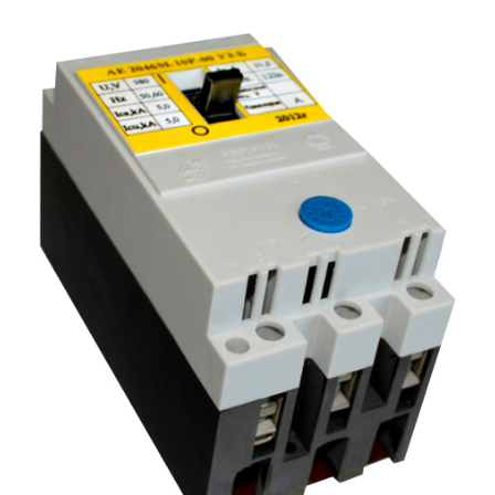
Подмости склад
Подмости-стрем
Подставки (наст
диэлектрические
Стремянки с вер
Стремянки с си
опорой
Ширмы защитные
РЗА (шторы) тка
Штендеры диэле
Щиты ограждени
диэлектрические