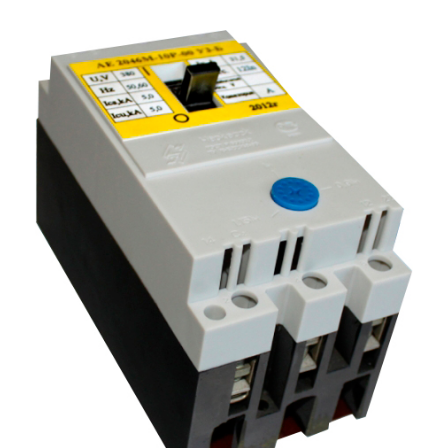
Подмости склад
Подмости-стрем
Подставки (наст
диэлектрические
Стремянки с вер
Стремянки с си
опорой
Ширмы защитные
РЗА (шторы) тка
Штендеры диэле
Щиты ограждени
диэлектрические