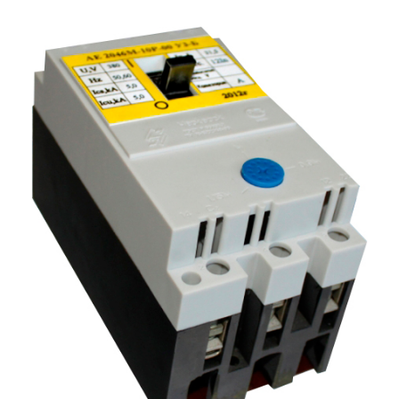
Подмости склад
Подмости-стрем
Подставки (наст
диэлектрические
Стремянки с вер
Стремянки с си
опорой
Ширмы защитные
РЗА (шторы) тка
Штендеры диэле
Щиты ограждени
диэлектрические