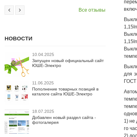
перем
включ
Все отзывы
Выклю
1,15I
Выклю
НОВОСТИ
1,15I
Выкл
10.04.2025
темпе
Запущен новый официальный сайт
ЮШЕ-Электро
Выклю
для э
ГОСТ 
11.06.2025
Пополнение товарных позиций в
Авто
каталоге сайта ЮШЕ-Электро
темпе
темп
18.07.2025
однов
Добавлен новый раздел сайта -
1) не
фотогалерея
го час
2) до