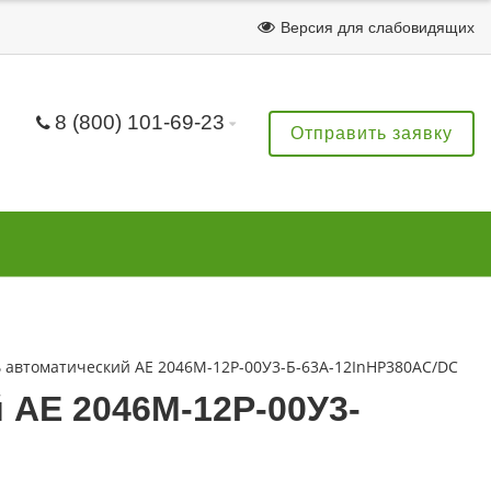
Версия для слабовидящих
8 (800) 101-69-23
Отправить заявку
 автоматический АЕ 2046М-12Р-00У3-Б-63А-12InНР380AC/DC
 АЕ 2046М-12Р-00У3-