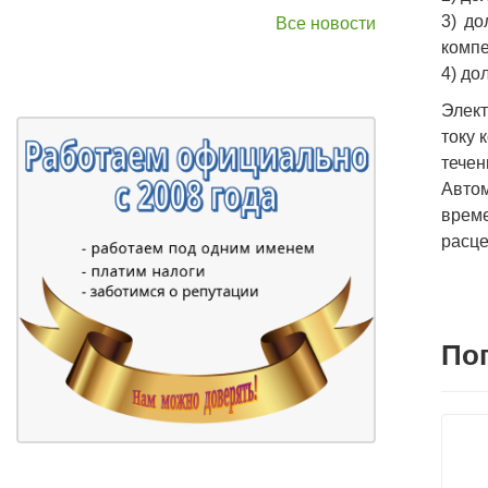
3) до
Все новости
компе
4) до
Элект
току 
течен
Авто
време
расце
По