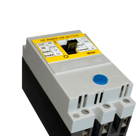
рьевич (Филиал
15.02.2022
Татьяна (Branch of «Saren B
и Центр" -
V.» PLLC)
о")
Выражаю благодарность ваше
-Электро выиграла тендер на
оперативную обработку нашего з
и поставку деревянных опор ЛЭП
Выставили коммерческое п
олнения складского оперативного
хорошей цене в течение двух 
организации.
малого сотня товарных пози