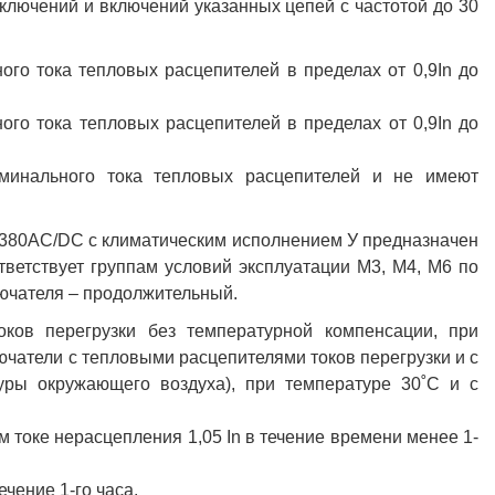
тключений и включений указанных цепей с частотой до 30
го тока тепловых расцепителей в пределах от 0,9In до
го тока тепловых расцепителей в пределах от 0,9In до
минального тока тепловых расцепителей и не имеют
380AC/DC с климатическим исполнением У предназначен
тветствует группам условий эксплуатации М3, М4, М6 по
ючателя – продолжительный.
ков перегрузки без температурной компенсации, при
чатели с тепловыми расцепителями токов перегрузки и с
уры окружающего воздуха), при температуре 30˚С и с
 токе нерасцепления 1,05 In в течение времени менее 1-
ечение 1-го часа.