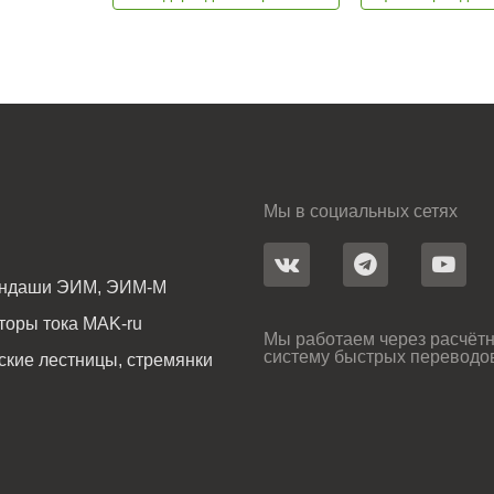
Мы в социальных сетях
андаши ЭИМ, ЭИМ-М
оры тока MAK-ru
Мы работаем через расчётн
систему быстрых переводо
ские лестницы, стремянки