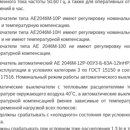
енного тока частоты 50,60 Гц, а также для оперативных о
ений в час.
чатели типа АЕ2046М-10Р имеют регулировку номинально
n и температурную компенсацию.
чатели типа АЕ2046М-10Н имеют регулировку номинально
n и не имеют температурной компенсации.
ючатели типа АЕ 2046М-100 не имеют регулировку но
ратурной компенсации.
чатель автоматический АЕ 2046М-12Р-00У3-Б-63А-12InНР
ксплуатации в условиях категории 3 по ГОСТ 15150 и соо
17516. Номинальный режим работы автоматического выкл
матические выключатели с тепловыми расцепителями то
ратуре окружающего воздуха 40˚С, а автоматические выклю
ературной компенсацией (менее зависимые от температ
ременной нагрузкой всех полюсов:
 должны срабатывать с «холодного» состояния при условном
а.
лжны срабатывать при условном токе расцепления 1,3 In в т