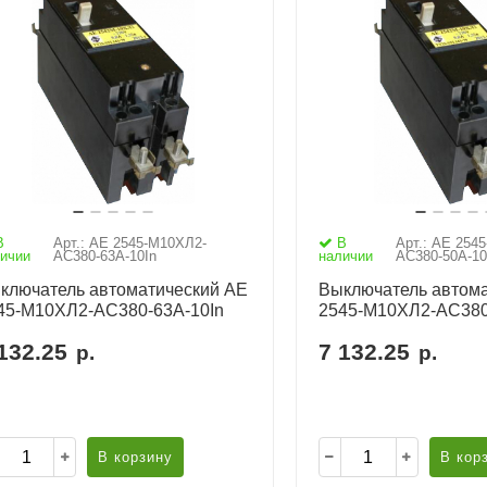
В
Арт.: АЕ 2545-М10ХЛ2-
В
Арт.: АЕ 254
ичии
AC380-63А-10In
наличии
AC380-50А-10
ключатель автоматический АЕ
Выключатель автома
45-М10ХЛ2-AC380-63А-10In
2545-М10ХЛ2-AC380
132.25
7 132.25
р.
р.
В корзину
В кор