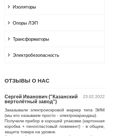
Изоляторы
Опоры ЛЭП
Трансформаторы
Электробезопасность
ОТЗЫВЫ О НАС
Сергей Иванович ("Казанский
23.02.2022
Владимир Ю
вертолётный завод")
ПАО "Россет
 и
"Курскэнерг
Заказывали электроискровой маркер типа ЭИМ
да
Компания ЮШЕ
(мы его называем просто - электрокарандаш).
ой
изготовление 
Получили прибор в хорошей упаковке (картонная
110 кВ для поп
коробка + пенопластовый ложемент) - в общем,
р,
резерва нашей 
защита товара на уровне.
 в