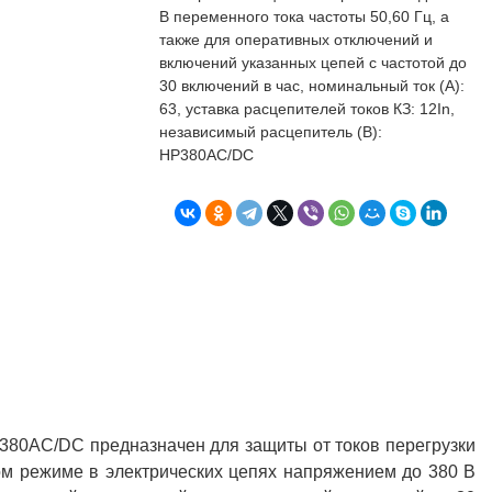
бъекта в срок. А
п
В переменного тока частоты 50,60 Гц, а
о
также для оперативных отключений и
т
включений указанных цепей с частотой до
к
30 включений в час, номинальный ток (А):
Л
Н
63, уставка расцепителей токов КЗ: 12In,
независимый расцепитель (В):
к
НР380AC/DC
о
в
"
С
Б
380AC/DC предназначен для защиты от токов перегрузки
ном режиме в электрических цепях напряжением до 380 В