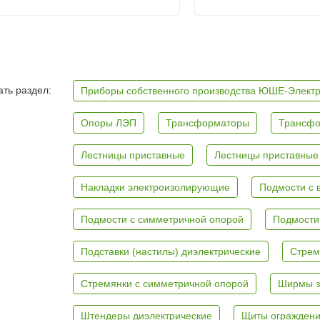
ть раздел:
Приборы собственного производства ЮШЕ-Элект
Опоры ЛЭП
Трансформаторы
Трансфо
Лестницы приставные
Лестницы приставные
Накладки электроизолирующие
Подмости с 
Подмости с симметричной опорой
Подмости
Подставки (настилы) диэлектрические
Стрем
Стремянки с симметричной опорой
Ширмы з
Штендеры диэлектрические
Щиты ограждени