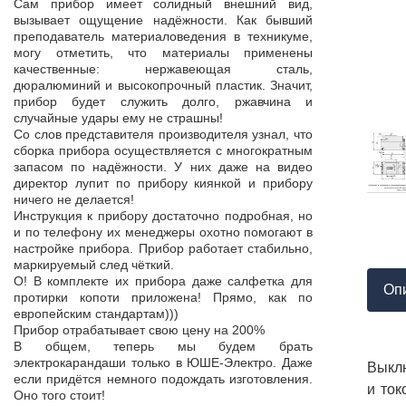
Продукция пос
Сам прибор имеет солидный внешний вид,
т,
к качеству нет.
вызывает ощущение надёжности. Как бывший
а,
Наоборот, дер
преподаватель материаловедения в техникуме,
ой
качества, проп
могу отметить, что материалы применены
пор
соответствует 
качественные: нержавеющая сталь,
На комплек
дюралюминий и высокопрочный пластик. Значит,
...
предоставле
прибор будет служить долго, ржавчина и
ор
сертификат с
случайные удары ему не страшны!
мо
впервые н
Со слов представителя производителя узнал, что
ло
производит
сборка прибора осуществляется с многократным
 в
сопровождает 
запасом по надёжности. У них даже на видео
нь
Приятно раб
директор лупит по прибору киянкой и прибору
от
поставщиком!
ничего не делается!
Инструкция к прибору достаточно подробная, но
и по телефону их менеджеры охотно помогают в
настройке прибора. Прибор работает стабильно,
маркируемый след чёткий.
О! В комплекте их прибора даже салфетка для
Оп
протирки копоти приложена! Прямо, как по
европейским стандартам)))
Прибор отрабатывает свою цену на 200%
В общем, теперь мы будем брать
электрокарандаши только в ЮШЕ-Электро. Даже
Выклю
если придётся немного подождать изготовления.
и ток
Оно того стоит!