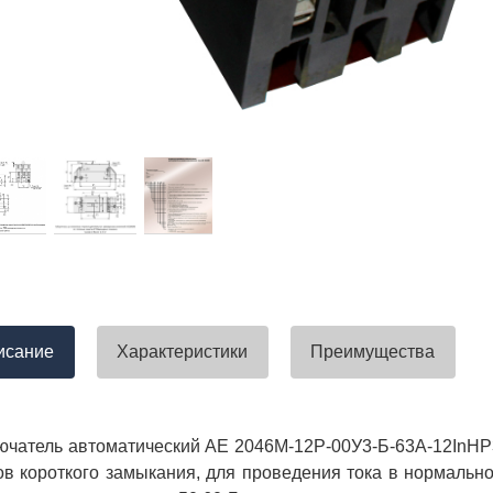
тавлена своевременно. Претензий
успели закрыть смету большого о
вы получили хороший заказ))
евянные элементы опор высокого
итка заболонного слоя древесины
требованиям ГОСТ.
тные изделия (опоры ЛЭП),
ны технические паспорта и
оответствия. Честно говоря,
а моей памяти компания
ель и поставщик опор ЛЭП
опоры ЛЭП такими документами.
отать с таким ответственным
исание
Характеристики
Преимущества
чатель автоматический АЕ 2046М-12Р-00У3-Б-63А-12InНР
ов короткого замыкания, для проведения тока в нормаль