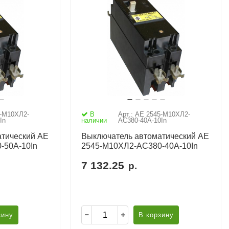
5-М10ХЛ2-
В
Арт.: АЕ 2545-М10ХЛ2-
In
наличии
AC380-40А-10In
тический АЕ
Выключатель автоматический АЕ
-50А-10In
2545-М10ХЛ2-AC380-40А-10In
7 132.25
р.
зину
В корзину