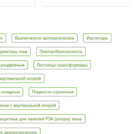
ро
Выключатели автоматические
Изоляторы
рматоры тока
Электробезопасность
 раздвижные
Лестницы-трансформеры
вертикальной опорой
 складные
Подмости-стремянки
янки с вертикальной опорой
ащитные для панелей РЗА (шторы) ткань
я диэлектрические