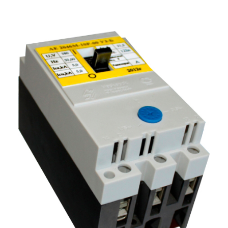
Подмости склад
Подмости-стрем
Подставки (наст
диэлектрические
Стремянки с вер
Стремянки с си
опорой
Ширмы защитные
РЗА (шторы) тка
Штендеры диэле
Щиты ограждени
диэлектрические