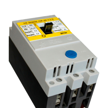
Подмости склад
Подмости-стрем
Подставки (наст
диэлектрические
Стремянки с вер
Стремянки с си
опорой
Ширмы защитные
РЗА (шторы) тка
Штендеры диэле
Щиты ограждени
диэлектрические