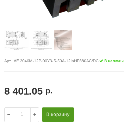
Арт.: АЕ 2046М-12Р-00У3-Б-50А-12InНР380AC/DC
В наличии
8 401.05
р.
В корзину