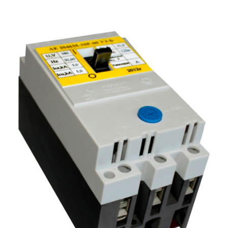
Подмости склад
Подмости-стрем
Подставки (наст
диэлектрические
Стремянки с вер
Стремянки с си
опорой
Ширмы защитные
РЗА (шторы) тка
Штендеры диэле
Щиты ограждени
диэлектрические