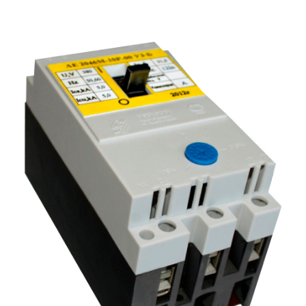
Подмости склад
Подмости-стрем
Подставки (наст
диэлектрические
Стремянки с вер
Стремянки с си
опорой
Ширмы защитные
РЗА (шторы) тка
Штендеры диэле
Щиты ограждени
диэлектрические