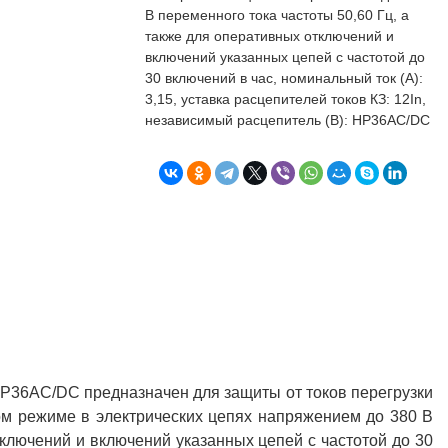
бъекта в срок. А
п
В переменного тока частоты 50,60 Гц, а
о
также для оперативных отключений и
т
включений указанных цепей с частотой до
к
30 включений в час, номинальный ток (А):
Л
Н
3,15, уставка расцепителей токов КЗ: 12In,
независимый расцепитель (В): НР36AC/DC
к
о
в
"
С
Б
Р36AC/DC предназначен для защиты от токов перегрузки
ном режиме в электрических цепях напряжением до 380 В
тключений и включений указанных цепей с частотой до 30