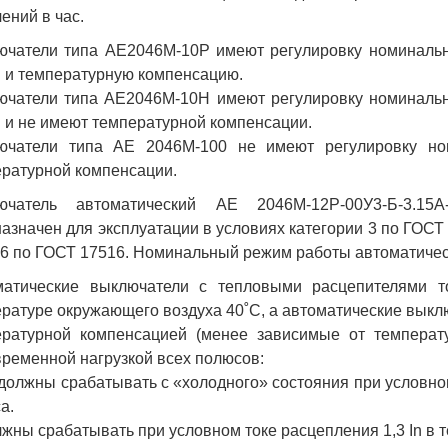
ений в час.
чатели типа АЕ2046М-10Р имеют регулировку номинально
n и температурную компенсацию.
чатели типа АЕ2046М-10Н имеют регулировку номинально
n и не имеют температурной компенсации.
ючатели типа АЕ 2046М-100 не имеют регулировку но
ратурной компенсации.
ючатель автоматический АЕ 2046М-12Р-00У3-Б-3.15
азначен для эксплуатации в условиях категории 3 по ГОСТ 
6 по ГОСТ 17516. Номинальный режим работы автоматичес
матические выключатели с тепловыми расцепителями то
ратуре окружающего воздуха 40˚С, а автоматические выклю
ературной компенсацией (менее зависимые от температ
ременной нагрузкой всех полюсов:
 должны срабатывать с «холодного» состояния при условном
а.
лжны срабатывать при условном токе расцепления 1,3 In в т