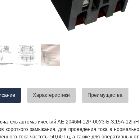
тавлена своевременно. Претензий
успели закрыть смету большого о
вы получили хороший заказ))
евянные элементы опор высокого
итка заболонного слоя древесины
требованиям ГОСТ.
тные изделия (опоры ЛЭП),
ны технические паспорта и
оответствия. Честно говоря,
а моей памяти компания
ель и поставщик опор ЛЭП
опоры ЛЭП такими документами.
отать с таким ответственным
исание
Характеристики
Преимущества
чатель автоматический АЕ 2046М-12Р-00У3-Б-3.15А-12InН
ов короткого замыкания, для проведения тока в нормаль
енного тока частоты 50,60 Гц, а также для оперативных о