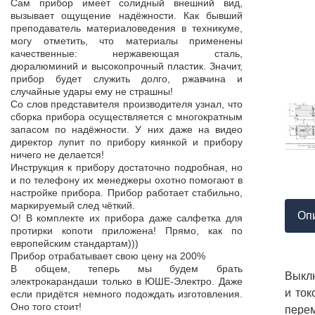
Продукция пос
Сам прибор имеет солидный внешний вид,
т,
к качеству нет.
вызывает ощущение надёжности. Как бывший
а,
Наоборот, дер
преподаватель материаловедения в техникуме,
ой
качества, проп
могу отметить, что материалы применены
пор
соответствует 
качественные: нержавеющая сталь,
На комплек
дюралюминий и высокопрочный пластик. Значит,
...
предоставле
прибор будет служить долго, ржавчина и
ор
сертификат с
случайные удары ему не страшны!
мо
впервые н
Со слов представителя производителя узнал, что
ло
производит
сборка прибора осуществляется с многократным
 в
сопровождает 
запасом по надёжности. У них даже на видео
нь
Приятно раб
директор лупит по прибору киянкой и прибору
от
поставщиком!
ничего не делается!
Инструкция к прибору достаточно подробная, но
и по телефону их менеджеры охотно помогают в
настройке прибора. Прибор работает стабильно,
маркируемый след чёткий.
Оп
О! В комплекте их прибора даже салфетка для
протирки копоти приложена! Прямо, как по
европейским стандартам)))
Прибор отрабатывает свою цену на 200%
В общем, теперь мы будем брать
Выклю
электрокарандаши только в ЮШЕ-Электро. Даже
и ток
если придётся немного подождать изготовления.
Оно того стоит!
перем