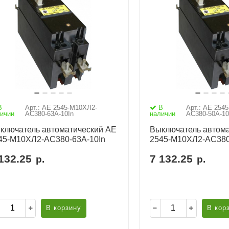
В
Арт.: АЕ 2545-М10ХЛ2-
В
Арт.: АЕ 254
ичии
AC380-63А-10In
наличии
AC380-50А-10
ключатель автоматический АЕ
Выключатель автома
45-М10ХЛ2-AC380-63А-10In
2545-М10ХЛ2-AC380
132.25
7 132.25
р.
р.
В корзину
В кор