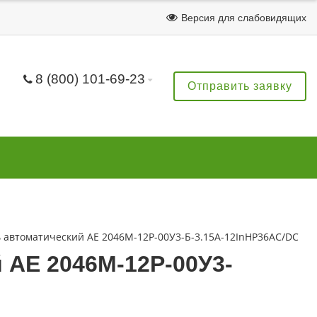
Версия для слабовидящих
8 (800) 101-69-23
Отправить заявку
автоматический АЕ 2046М-12Р-00У3-Б-3.15А-12InНР36AC/DC
 АЕ 2046М-12Р-00У3-