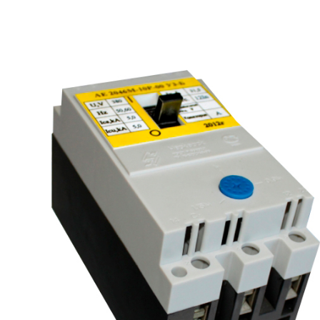
рьевич (Филиал
15.02.2022
Татьяна (Branch of «Saren B
и Центр" -
V.» PLLC)
о")
Выражаю благодарность ваше
-Электро выиграла тендер на
оперативную обработку нашего з
и поставку деревянных опор ЛЭП
Выставили коммерческое п
олнения складского оперативного
хорошей цене в течение двух 
организации.
малого сотня товарных пози