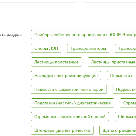
ть раздел:
Приборы собственного производства ЮШЕ-Элект
Опоры ЛЭП
Трансформаторы
Трансфо
Лестницы приставные
Лестницы приставные
Накладки электроизолирующие
Подмости с 
Подмости с симметричной опорой
Подмости
Подставки (настилы) диэлектрические
Стрем
Стремянки с симметричной опорой
Ширмы з
Штендеры диэлектрические
Щиты ограждени