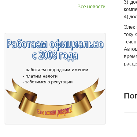
3) до
Все новости
компе
4) до
Элект
току 
течен
Авто
време
расце
По