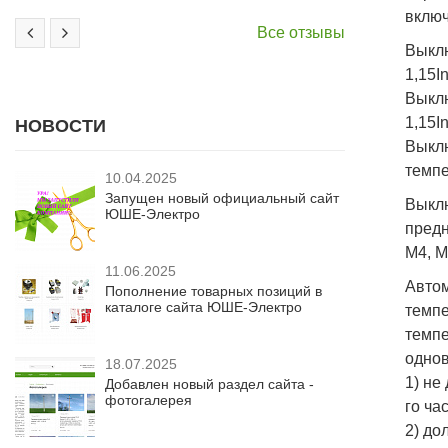
включ
Все отзывы
Выклю
1,15I
Выклю
1,15I
НОВОСТИ
Выкл
темпе
10.04.2025
Запущен новый официальный сайт
Выкл
ЮШЕ-Электро
предн
М4, М
11.06.2025
Авто
Пополнение товарных позиций в
каталоге сайта ЮШЕ-Электро
темпе
темп
однов
18.07.2025
1) не
Добавлен новый раздел сайта -
фотогалерея
го час
2) до