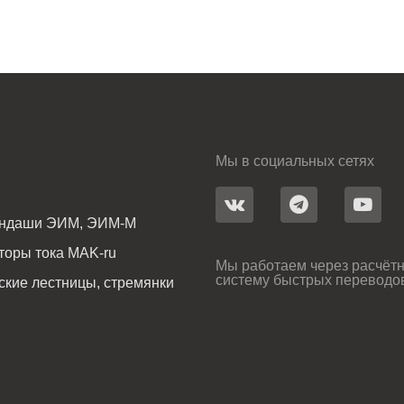
Мы в социальных сетях
андаши ЭИМ, ЭИМ-М
оры тока MAK-ru
Мы работаем через расчётн
систему быстрых переводо
ские лестницы, стремянки