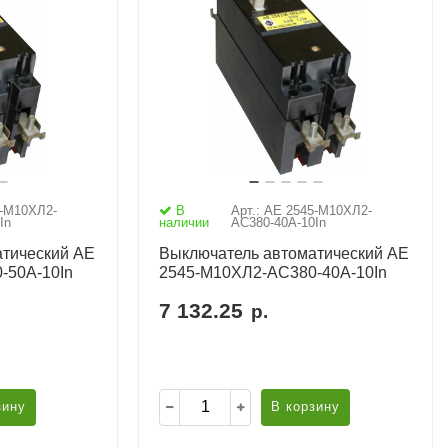
5-М10ХЛ2-
В
Арт.: АЕ 2545-М10ХЛ2-
In
наличии
AC380-40А-10In
тический АЕ
Выключатель автоматический АЕ
-50А-10In
2545-М10ХЛ2-AC380-40А-10In
7 132.25
р.
зину
В корзину