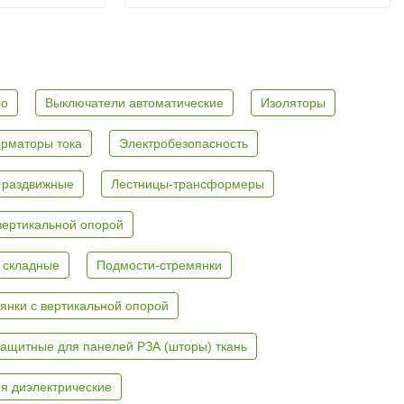
ро
Выключатели автоматические
Изоляторы
рматоры тока
Электробезопасность
 раздвижные
Лестницы-трансформеры
вертикальной опорой
 складные
Подмости-стремянки
янки с вертикальной опорой
ащитные для панелей РЗА (шторы) ткань
я диэлектрические