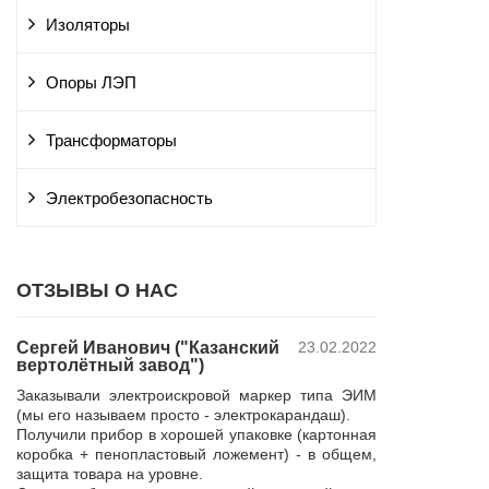
Изоляторы
Опоры ЛЭП
Трансформаторы
Электробезопасность
ОТЗЫВЫ О НАС
Сергей Иванович ("Казанский
23.02.2022
Владимир Ю
вертолётный завод")
ПАО "Россет
 и
"Курскэнерг
Заказывали электроискровой маркер типа ЭИМ
да
Компания ЮШЕ
(мы его называем просто - электрокарандаш).
ой
изготовление 
Получили прибор в хорошей упаковке (картонная
110 кВ для поп
коробка + пенопластовый ложемент) - в общем,
р,
резерва нашей 
защита товара на уровне.
 в