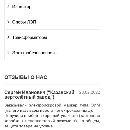
Изоляторы
Опоры ЛЭП
Трансформаторы
Электробезопасность
ОТЗЫВЫ О НАС
Сергей Иванович ("Казанский
23.02.2022
Владимир Ю
вертолётный завод")
ПАО "Россет
 и
"Курскэнерг
Заказывали электроискровой маркер типа ЭИМ
да
Компания ЮШЕ
(мы его называем просто - электрокарандаш).
ой
изготовление 
Получили прибор в хорошей упаковке (картонная
110 кВ для поп
коробка + пенопластовый ложемент) - в общем,
р,
резерва нашей 
защита товара на уровне.
 в