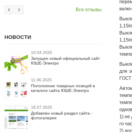
перем
включ
Все отзывы
Выклю
1,15I
Выклю
НОВОСТИ
1,15I
Выкл
10.04.2025
темпе
Запущен новый официальный сайт
ЮШЕ-Электро
Выклю
для э
ГОСТ 
11.06.2025
Пополнение товарных позиций в
Авто
каталоге сайта ЮШЕ-Электро
темпе
темп
18.07.2025
однов
Добавлен новый раздел сайта -
1) не
фотогалерея
го час
2) до