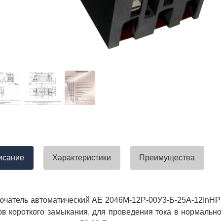
тавлена своевременно. Претензий
успели закрыть смету большого о
вы получили хороший заказ))
евянные элементы опор высокого
итка заболонного слоя древесины
требованиям ГОСТ.
тные изделия (опоры ЛЭП),
ны технические паспорта и
оответствия. Честно говоря,
а моей памяти компания
ель и поставщик опор ЛЭП
опоры ЛЭП такими документами.
отать с таким ответственным
исание
Характеристики
Преимущества
чатель автоматический АЕ 2046М-12Р-00У3-Б-25А-12InНР
ов короткого замыкания, для проведения тока в нормаль