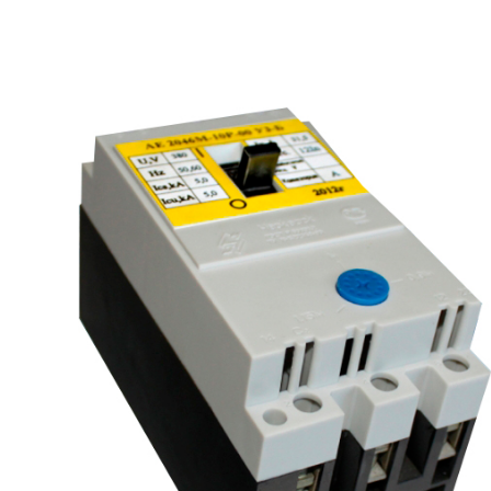
рьевич (Филиал
15.02.2022
Татьяна (Branch of «Saren B
и Центр" -
V.» PLLC)
о")
Выражаю благодарность ваше
-Электро выиграла тендер на
оперативную обработку нашего з
и поставку деревянных опор ЛЭП
Выставили коммерческое п
олнения складского оперативного
хорошей цене в течение двух 
организации.
малого сотня товарных пози