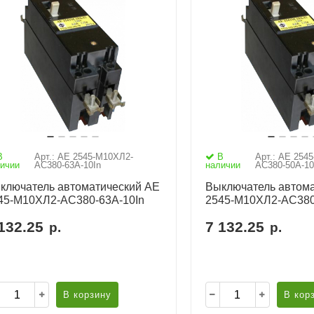
В
Арт.: АЕ 2545-М10ХЛ2-
В
Арт.: АЕ 254
ичии
AC380-63А-10In
наличии
AC380-50А-10
ключатель автоматический АЕ
Выключатель автома
45-М10ХЛ2-AC380-63А-10In
2545-М10ХЛ2-AC380
132.25
7 132.25
р.
р.
В корзину
В кор