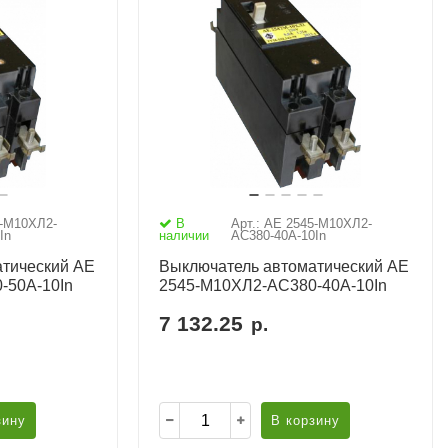
5-М10ХЛ2-
В
Арт.: АЕ 2545-М10ХЛ2-
In
наличии
AC380-40А-10In
тический АЕ
Выключатель автоматический АЕ
-50А-10In
2545-М10ХЛ2-AC380-40А-10In
7 132.25
р.
зину
В корзину