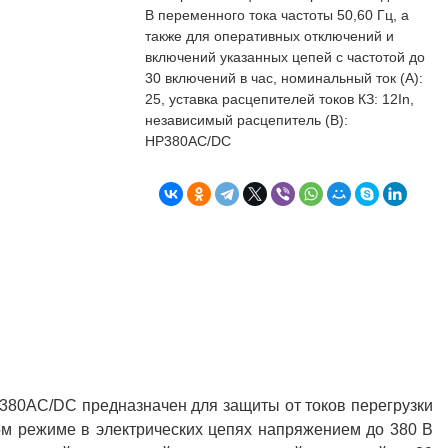
бъекта в срок. А
п
В переменного тока частоты 50,60 Гц, а
о
также для оперативных отключений и
т
включений указанных цепей с частотой до
к
30 включений в час, номинальный ток (А):
Л
Н
25, уставка расцепителей токов КЗ: 12In,
независимый расцепитель (В):
к
НР380AC/DC
о
в
"
С
Б
380AC/DC предназначен для защиты от токов перегрузки
ном режиме в электрических цепях напряжением до 380 В