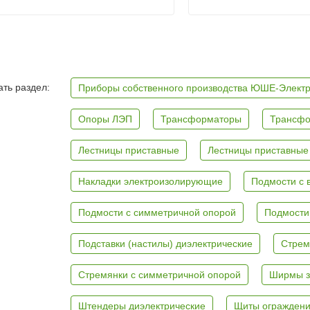
ть раздел:
Приборы собственного производства ЮШЕ-Элект
Опоры ЛЭП
Трансформаторы
Трансфо
Лестницы приставные
Лестницы приставные
Накладки электроизолирующие
Подмости с 
Подмости с симметричной опорой
Подмости
Подставки (настилы) диэлектрические
Стрем
Стремянки с симметричной опорой
Ширмы з
Штендеры диэлектрические
Щиты ограждени