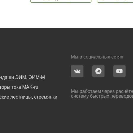
Мы в социальных сетях
андаши ЭИМ, ЭИМ-М
оры тока MAK-ru
Мы работаем через расчётн
систему быстрых переводо
ские лестницы, стремянки