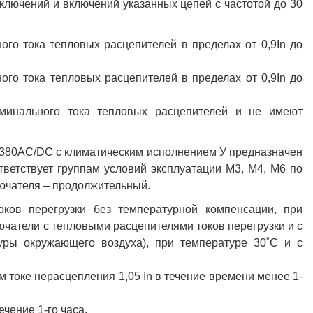
тключений и включений указанных цепей с частотой до 30
го тока тепловых расцепителей в пределах от 0,9In до
го тока тепловых расцепителей в пределах от 0,9In до
минального тока тепловых расцепителей и не имеют
380AC/DC с климатическим исполнением У предназначен
тветствует группам условий эксплуатации М3, М4, М6 по
ючателя – продолжительный.
ков перегрузки без температурной компенсации, при
чатели с тепловыми расцепителями токов перегрузки и с
уры окружающего воздуха), при температуре 30˚С и с
 токе нерасцепления 1,05 In в течение времени менее 1-
ечение 1-го часа.