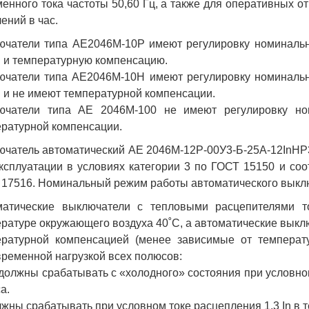
енного тока частоты 50,60 Гц, а также для оперативных о
ений в час.
чатели типа АЕ2046М-10Р имеют регулировку номинально
n и температурную компенсацию.
чатели типа АЕ2046М-10Н имеют регулировку номинально
n и не имеют температурной компенсации.
ючатели типа АЕ 2046М-100 не имеют регулировку но
ратурной компенсации.
чатель автоматический АЕ 2046М-12Р-00У3-Б-25А-12InНР
ксплуатации в условиях категории 3 по ГОСТ 15150 и соо
17516. Номинальный режим работы автоматического выкл
матические выключатели с тепловыми расцепителями то
ратуре окружающего воздуха 40˚С, а автоматические выклю
ературной компенсацией (менее зависимые от температ
ременной нагрузкой всех полюсов:
 должны срабатывать с «холодного» состояния при условном
а.
лжны срабатывать при условном токе расцепления 1,3 In в т