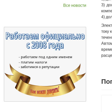
3) до
Все новости
компе
4) до
Элект
току 
течен
Авто
време
расце
По