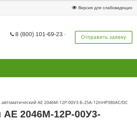
Версия для слабовидящих
8 (800) 101-69-23
Отправить заявку
 автоматический АЕ 2046М-12Р-00У3-Б-25А-12InНР380AC/DC
 АЕ 2046М-12Р-00У3-