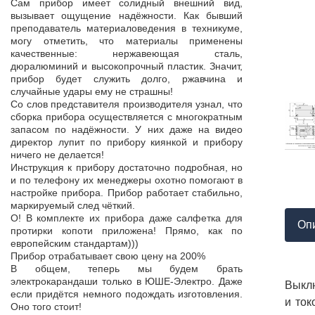
Продукция пос
Сам прибор имеет солидный внешний вид,
т,
к качеству нет.
вызывает ощущение надёжности. Как бывший
а,
Наоборот, дер
преподаватель материаловедения в техникуме,
ой
качества, проп
могу отметить, что материалы применены
пор
соответствует 
качественные: нержавеющая сталь,
На комплек
дюралюминий и высокопрочный пластик. Значит,
...
предоставле
прибор будет служить долго, ржавчина и
ор
сертификат с
случайные удары ему не страшны!
мо
впервые н
Со слов представителя производителя узнал, что
ло
производит
сборка прибора осуществляется с многократным
 в
сопровождает 
запасом по надёжности. У них даже на видео
нь
Приятно раб
директор лупит по прибору киянкой и прибору
от
поставщиком!
ничего не делается!
Инструкция к прибору достаточно подробная, но
и по телефону их менеджеры охотно помогают в
настройке прибора. Прибор работает стабильно,
маркируемый след чёткий.
О! В комплекте их прибора даже салфетка для
Оп
протирки копоти приложена! Прямо, как по
европейским стандартам)))
Прибор отрабатывает свою цену на 200%
В общем, теперь мы будем брать
электрокарандаши только в ЮШЕ-Электро. Даже
Выклю
если придётся немного подождать изготовления.
и ток
Оно того стоит!