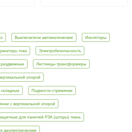
ро
Выключатели автоматические
Изоляторы
рматоры тока
Электробезопасность
 раздвижные
Лестницы-трансформеры
вертикальной опорой
 складные
Подмости-стремянки
янки с вертикальной опорой
ащитные для панелей РЗА (шторы) ткань
я диэлектрические