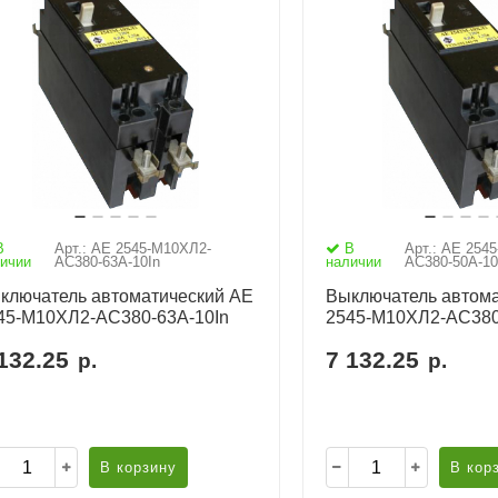
В
Арт.: АЕ 2545-М10ХЛ2-
В
Арт.: АЕ 254
ичии
AC380-63А-10In
наличии
AC380-50А-10
ключатель автоматический АЕ
Выключатель автома
45-М10ХЛ2-AC380-63А-10In
2545-М10ХЛ2-AC380
132.25
7 132.25
р.
р.
В корзину
В кор