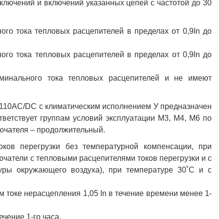
тключений и включений указанных цепей с частотой до 30
го тока тепловых расцепителей в пределах от 0,9In до
го тока тепловых расцепителей в пределах от 0,9In до
минального тока тепловых расцепителей и не имеют
110AC/DC с климатическим исполнением У предназначен
тветствует группам условий эксплуатации М3, М4, М6 по
ючателя – продолжительный.
ков перегрузки без температурной компенсации, при
чатели с тепловыми расцепителями токов перегрузки и с
уры окружающего воздуха), при температуре 30˚С и с
 токе нерасцепления 1,05 In в течение времени менее 1-
ечение 1-го часа.