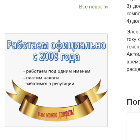
3) до
Все новости
компе
4) до
Элект
току 
течен
Авто
време
расце
По