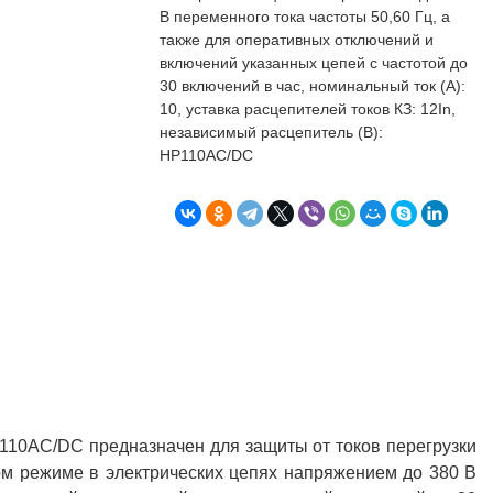
бъекта в срок. А
п
В переменного тока частоты 50,60 Гц, а
о
также для оперативных отключений и
т
включений указанных цепей с частотой до
к
30 включений в час, номинальный ток (А):
Л
Н
10, уставка расцепителей токов КЗ: 12In,
независимый расцепитель (В):
к
НР110AC/DC
о
в
"
С
Б
110AC/DC предназначен для защиты от токов перегрузки
ном режиме в электрических цепях напряжением до 380 В