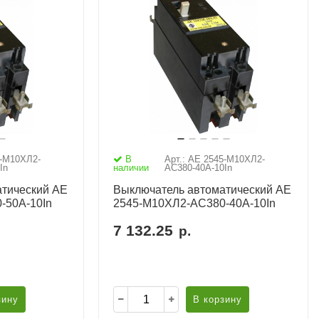
5-М10ХЛ2-
В
Арт.: АЕ 2545-М10ХЛ2-
In
наличии
AC380-40А-10In
тический АЕ
Выключатель автоматический АЕ
-50А-10In
2545-М10ХЛ2-AC380-40А-10In
7 132.25
р.
зину
В корзину