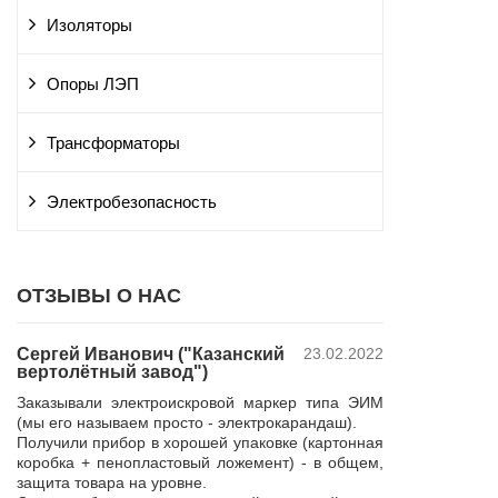
Изоляторы
Опоры ЛЭП
Трансформаторы
Электробезопасность
ОТЗЫВЫ О НАС
Сергей Иванович ("Казанский
23.02.2022
Владимир Ю
вертолётный завод")
ПАО "Россет
 и
"Курскэнерг
Заказывали электроискровой маркер типа ЭИМ
да
Компания ЮШЕ
(мы его называем просто - электрокарандаш).
ой
изготовление 
Получили прибор в хорошей упаковке (картонная
110 кВ для поп
коробка + пенопластовый ложемент) - в общем,
р,
резерва нашей 
защита товара на уровне.
 в