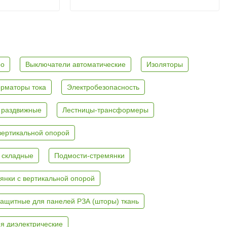
ро
Выключатели автоматические
Изоляторы
рматоры тока
Электробезопасность
 раздвижные
Лестницы-трансформеры
вертикальной опорой
 складные
Подмости-стремянки
янки с вертикальной опорой
ащитные для панелей РЗА (шторы) ткань
я диэлектрические