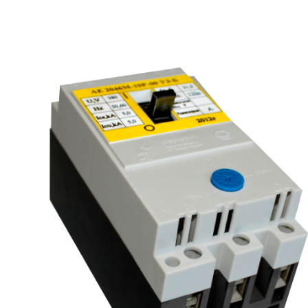
рьевич (Филиал
15.02.2022
Татьяна (Branch of «Saren B
и Центр" -
V.» PLLC)
о")
Выражаю благодарность ваше
-Электро выиграла тендер на
оперативную обработку нашего з
и поставку деревянных опор ЛЭП
Выставили коммерческое п
олнения складского оперативного
хорошей цене в течение двух 
организации.
малого сотня товарных пози