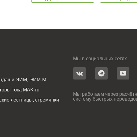
Мы в социальных сетях
андаши ЭИМ, ЭИМ-М
оры тока MAK-ru
Мы работаем через расчётн
систему быстрых переводо
ские лестницы, стремянки