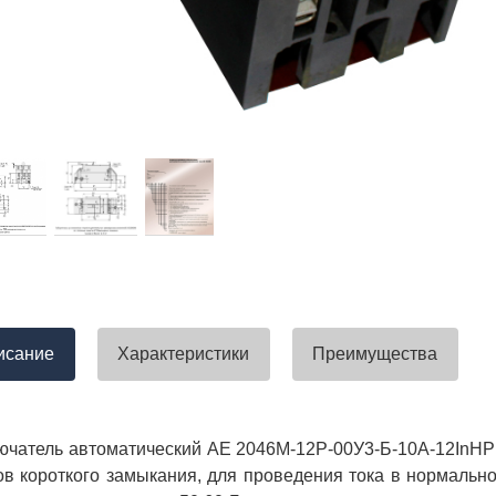
тавлена своевременно. Претензий
успели закрыть смету большого о
вы получили хороший заказ))
евянные элементы опор высокого
итка заболонного слоя древесины
требованиям ГОСТ.
тные изделия (опоры ЛЭП),
ны технические паспорта и
оответствия. Честно говоря,
а моей памяти компания
ель и поставщик опор ЛЭП
опоры ЛЭП такими документами.
отать с таким ответственным
исание
Характеристики
Преимущества
чатель автоматический АЕ 2046М-12Р-00У3-Б-10А-12InНР
ов короткого замыкания, для проведения тока в нормаль