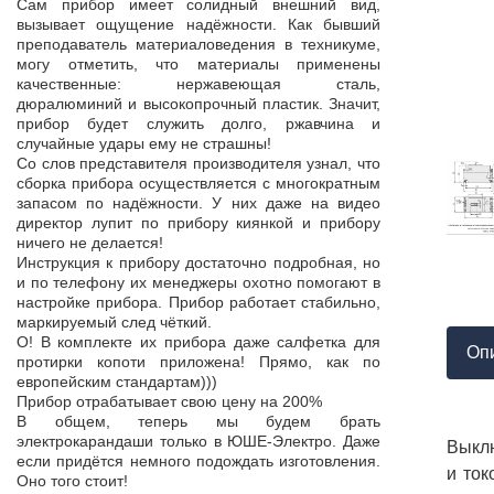
Продукция пос
Сам прибор имеет солидный внешний вид,
т,
к качеству нет.
вызывает ощущение надёжности. Как бывший
а,
Наоборот, дер
преподаватель материаловедения в техникуме,
ой
качества, проп
могу отметить, что материалы применены
пор
соответствует 
качественные: нержавеющая сталь,
На комплек
дюралюминий и высокопрочный пластик. Значит,
...
предоставле
прибор будет служить долго, ржавчина и
ор
сертификат с
случайные удары ему не страшны!
мо
впервые н
Со слов представителя производителя узнал, что
ло
производит
сборка прибора осуществляется с многократным
 в
сопровождает 
запасом по надёжности. У них даже на видео
нь
Приятно раб
директор лупит по прибору киянкой и прибору
от
поставщиком!
ничего не делается!
Инструкция к прибору достаточно подробная, но
и по телефону их менеджеры охотно помогают в
настройке прибора. Прибор работает стабильно,
маркируемый след чёткий.
О! В комплекте их прибора даже салфетка для
Оп
протирки копоти приложена! Прямо, как по
европейским стандартам)))
Прибор отрабатывает свою цену на 200%
В общем, теперь мы будем брать
электрокарандаши только в ЮШЕ-Электро. Даже
Выклю
если придётся немного подождать изготовления.
и ток
Оно того стоит!