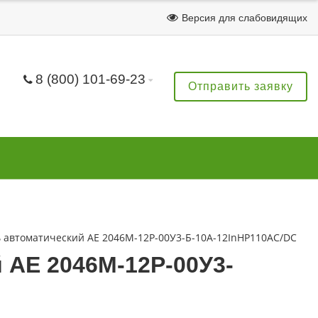
Версия для слабовидящих
8 (800) 101-69-23
Отправить заявку
 автоматический АЕ 2046М-12Р-00У3-Б-10А-12InНР110AC/DC
 АЕ 2046М-12Р-00У3-