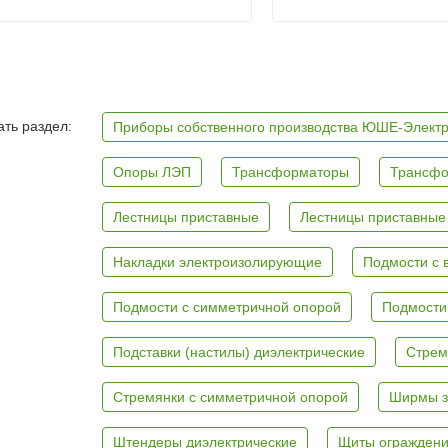
ть раздел:
Приборы собственного производства ЮШЕ-Элект
Опоры ЛЭП
Трансформаторы
Трансфо
Лестницы приставные
Лестницы приставные
Накладки электроизолирующие
Подмости с 
Подмости с симметричной опорой
Подмости
Подставки (настилы) диэлектрические
Стрем
Стремянки с симметричной опорой
Ширмы з
Штендеры диэлектрические
Щиты ограждени