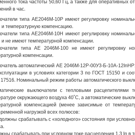
енного тока частоты 50,60 Гц, а также для оперативных о
ений в час.
чатели типа АЕ2046М-10Р имеют регулировку номинально
n и температурную компенсацию.
чатели типа АЕ2046М-10Н имеют регулировку номинально
n и не имеют температурной компенсации.
ючатели типа АЕ 2046М-100 не имеют регулировку но
ратурной компенсации.
чатель автоматический АЕ 2046М-12Р-00У3-Б-10А-12InНР
ксплуатации в условиях категории 3 по ГОСТ 15150 и соо
17516. Номинальный режим работы автоматического выкл
матические выключатели с тепловыми расцепителями то
ратуре окружающего воздуха 40˚С, а автоматические выклю
ературной компенсацией (менее зависимые от температ
ременной нагрузкой всех полюсов:
 должны срабатывать с «холодного» состояния при условном
а.
лжны срабатывать при условном токе расцепления 1,3 In в т