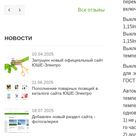
перем
включ
Все отзывы
Выклю
1,15I
Выклю
НОВОСТИ
1,15I
Выкл
10.04.2025
темпе
Запущен новый официальный сайт
ЮШЕ-Электро
Выклю
для э
ГОСТ 
11.06.2025
Пополнение товарных позиций в
Авто
каталоге сайта ЮШЕ-Электро
темпе
темп
18.07.2025
однов
Добавлен новый раздел сайта -
1) не
фотогалерея
го час
2) до