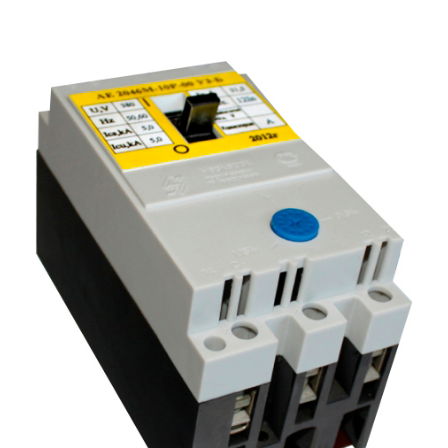
Подмости склад
Подмости-стрем
Подставки (наст
диэлектрические
Стремянки с вер
Стремянки с си
опорой
Ширмы защитные
РЗА (шторы) тка
Штендеры диэле
Щиты ограждени
диэлектрические