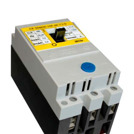
Подмости склад
Подмости-стрем
Подставки (наст
диэлектрические
Стремянки с вер
Стремянки с си
опорой
Ширмы защитные
РЗА (шторы) тка
Штендеры диэле
Щиты ограждени
диэлектрические