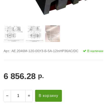
Арт.: АЕ 2046М-120-00У3-Б-5А-12InНР36AC/DC
В наличии
6 856.28
р.
В корзину