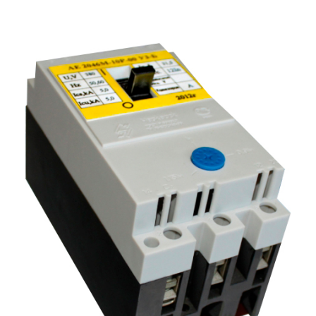
Подмости склад
Подмости-стрем
Подставки (наст
диэлектрические
Стремянки с вер
Стремянки с си
опорой
Ширмы защитные
РЗА (шторы) тка
Штендеры диэле
Щиты ограждени
диэлектрические