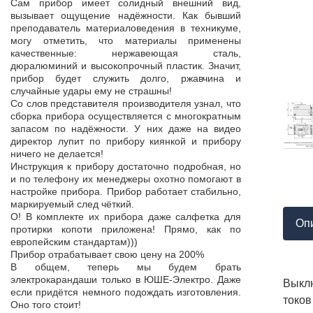
Продукция пос
Сам прибор имеет солидный внешний вид,
т,
к качеству нет.
вызывает ощущение надёжности. Как бывший
а,
Наоборот, дер
преподаватель материаловедения в техникуме,
ой
качества, проп
могу отметить, что материалы применены
пор
соответствует 
качественные: нержавеющая сталь,
На комплек
дюралюминий и высокопрочный пластик. Значит,
...
предоставле
прибор будет служить долго, ржавчина и
ор
сертификат с
случайные удары ему не страшны!
мо
впервые н
Со слов представителя производителя узнал, что
ло
производит
сборка прибора осуществляется с многократным
 в
сопровождает 
запасом по надёжности. У них даже на видео
нь
Приятно раб
директор лупит по прибору киянкой и прибору
от
поставщиком!
ничего не делается!
Инструкция к прибору достаточно подробная, но
и по телефону их менеджеры охотно помогают в
настройке прибора. Прибор работает стабильно,
маркируемый след чёткий.
О! В комплекте их прибора даже салфетка для
Оп
протирки копоти приложена! Прямо, как по
европейским стандартам)))
Прибор отрабатывает свою цену на 200%
В общем, теперь мы будем брать
электрокарандаши только в ЮШЕ-Электро. Даже
Выклю
если придётся немного подождать изготовления.
токов
Оно того стоит!