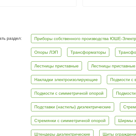
ть раздел:
Приборы собственного производства ЮШЕ-Элект
Опоры ЛЭП
Трансформаторы
Трансфо
Лестницы приставные
Лестницы приставные
Накладки электроизолирующие
Подмости с 
Подмости с симметричной опорой
Подмости
Подставки (настилы) диэлектрические
Стрем
Стремянки с симметричной опорой
Ширмы з
Штендеры диэлектрические
Щиты ограждени