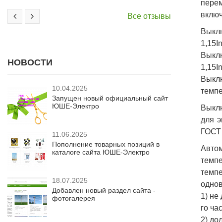
перем
включ
Все отзывы
Выклю
1,15I
Выклю
НОВОСТИ
1,15I
Выкл
10.04.2025
темпе
Запущен новый официальный сайт
ЮШЕ-Электро
Выкл
для э
ГОСТ 
11.06.2025
Пополнение товарных позиций в
Авто
каталоге сайта ЮШЕ-Электро
темпе
темп
18.07.2025
однов
Добавлен новый раздел сайта -
1) не
фотогалерея
го час
2) до