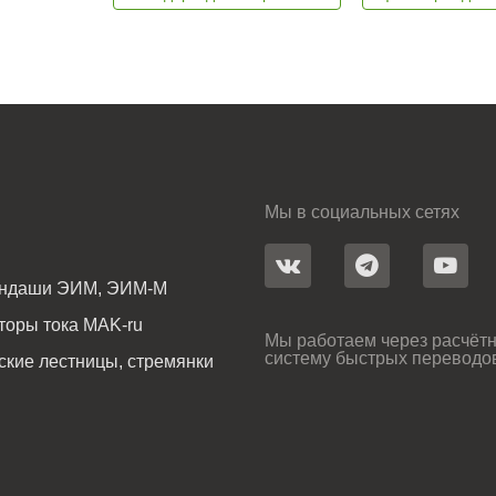
Мы в социальных сетях
андаши ЭИМ, ЭИМ-М
оры тока MAK-ru
Мы работаем через расчётн
систему быстрых переводо
ские лестницы, стремянки