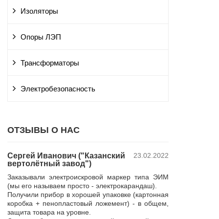
Изоляторы
Опоры ЛЭП
Трансформаторы
Электробезопасность
ОТЗЫВЫ О НАС
Сергей Иванович ("Казанский
23.02.2022
Владимир Ю
вертолётный завод")
ПАО "Россет
 и
"Курскэнерг
Заказывали электроискровой маркер типа ЭИМ
да
Компания ЮШЕ
(мы его называем просто - электрокарандаш).
ой
изготовление 
Получили прибор в хорошей упаковке (картонная
110 кВ для поп
коробка + пенопластовый ложемент) - в общем,
р,
резерва нашей 
защита товара на уровне.
 в