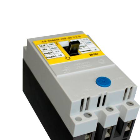
рьевич (Филиал
15.02.2022
Татьяна (Branch of «Saren B
и Центр" -
V.» PLLC)
о")
Выражаю благодарность ваше
-Электро выиграла тендер на
оперативную обработку нашего з
и поставку деревянных опор ЛЭП
Выставили коммерческое п
олнения складского оперативного
хорошей цене в течение двух 
организации.
малого сотня товарных пози