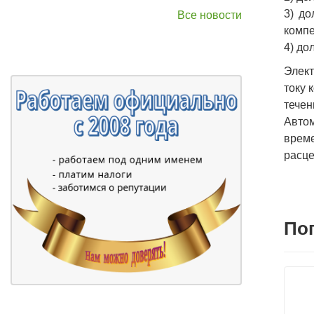
3) до
Все новости
компе
4) до
Элект
току 
течен
Авто
време
расце
По