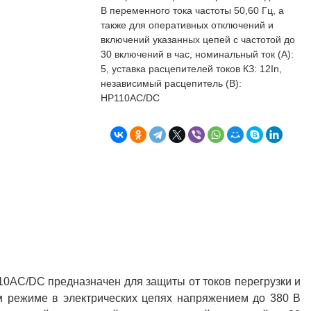
бъекта в срок. А
п
В переменного тока частоты 50,60 Гц, а
о
также для оперативных отключений и
т
включений указанных цепей с частотой до
к
30 включений в час, номинальный ток (А):
Л
Н
5, уставка расцепителей токов КЗ: 12In,
независимый расцепитель (В):
к
НР110AC/DC
о
в
"
С
Б
0AC/DC предназначен для защиты от токов перегрузки и
ом режиме в электрических цепях напряжением до 380 В