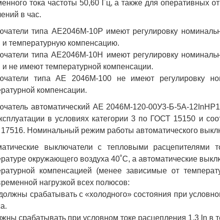
енного тока частоты 50,60 Гц, а также для оперативных о
ений в час.
чатели типа АЕ2046М-10Р имеют регулировку номинально
n и температурную компенсацию.
чатели типа АЕ2046М-10Н имеют регулировку номинально
n и не имеют температурной компенсации.
ючатели типа АЕ 2046М-100 не имеют регулировку но
ратурной компенсации.
ючатель автоматический АЕ 2046М-120-00У3-Б-5А-12InНР
ксплуатации в условиях категории 3 по ГОСТ 15150 и соо
17516. Номинальный режим работы автоматического выкл
матические выключатели с тепловыми расцепителями то
ратуре окружающего воздуха 40˚С, а автоматические выклю
ературной компенсацией (менее зависимые от температ
ременной нагрузкой всех полюсов:
 должны срабатывать с «холодного» состояния при условном
а.
лжны срабатывать при условном токе расцепления 1,3 In в т