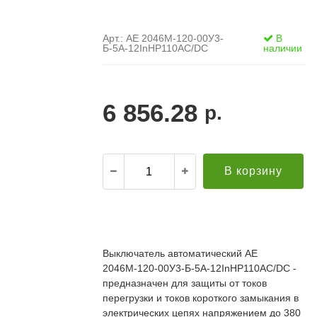
Арт.: АЕ 2046М-120-00У3-
В
Б-5А-12InНР110AC/DC
наличии
6 856.28
р.
В корзину
.
21.12.2021
Александр С. ("Пусковой
30.10.2019
элемент")
В
Выключатель автоматический АЕ
й компании за
Поставка опор ЛЭП в Бурятию. Спасибо за
о
2046М-120-00У3-Б-5А-12InНР110AC/DC -
апроса!
качественную продукцию и быструю доставку!
т
редложение по
Всё прошло хорошо. Евгению отдельное спасибо
предназначен для защиты от токов
п
дней (а там без
за ответственный подход к делу, понимание и
П
перегрузки и токов короткого замыкания в
ций была). Мы
вежливое обращение!
к
электрических цепях напряжением до 380