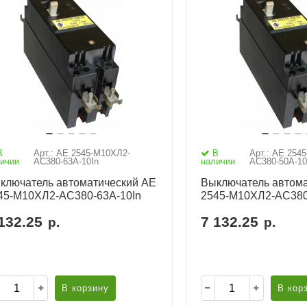
В
Арт.: АЕ 2545-М10ХЛ2-
В
Арт.: АЕ 254
ичии
AC380-63А-10In
наличии
AC380-50А-10
ключатель автоматический АЕ
Выключатель автома
45-М10ХЛ2-AC380-63А-10In
2545-М10ХЛ2-AC380
132.25
7 132.25
р.
р.
В корзину
В кор