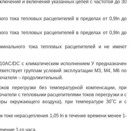
тключений и включений указанных цепей с частотой до 30
го тока тепловых расцепителей в пределах от 0,9In до
го тока тепловых расцепителей в пределах от 0,9In до
минального тока тепловых расцепителей и не имеют
110AC/DC с климатическим исполнением У предназначен
тветствует группам условий эксплуатации М3, М4, М6 по
ючателя – продолжительный.
ков перегрузки без температурной компенсации, при
чатели с тепловыми расцепителями токов перегрузки и с
уры окружающего воздуха), при температуре 30˚С и с
 токе нерасцепления 1,05 In в течение времени менее 1-
ечение 1-го часа.