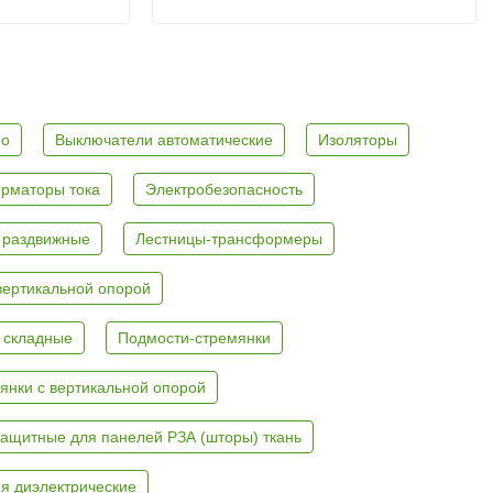
ро
Выключатели автоматические
Изоляторы
рматоры тока
Электробезопасность
 раздвижные
Лестницы-трансформеры
вертикальной опорой
 складные
Подмости-стремянки
янки с вертикальной опорой
ащитные для панелей РЗА (шторы) ткань
я диэлектрические