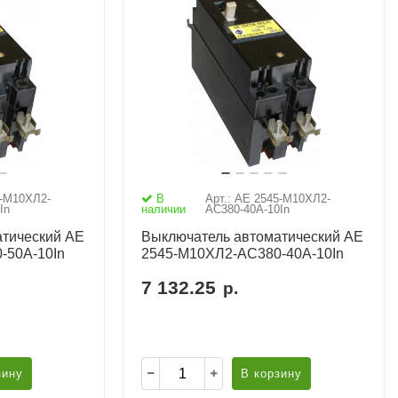
5-М10ХЛ2-
В
Арт.: АЕ 2545-М10ХЛ2-
In
наличии
AC380-40А-10In
тический АЕ
Выключатель автоматический АЕ
-50А-10In
2545-М10ХЛ2-AC380-40А-10In
7 132.25
р.
зину
В корзину