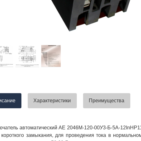
тавлена своевременно. Претензий
успели закрыть смету большого о
вы получили хороший заказ))
евянные элементы опор высокого
итка заболонного слоя древесины
требованиям ГОСТ.
тные изделия (опоры ЛЭП),
ны технические паспорта и
оответствия. Честно говоря,
а моей памяти компания
ель и поставщик опор ЛЭП
опоры ЛЭП такими документами.
отать с таким ответственным
исание
Характеристики
Преимущества
чатель автоматический АЕ 2046М-120-00У3-Б-5А-12InНР11
 короткого замыкания, для проведения тока в нормальн