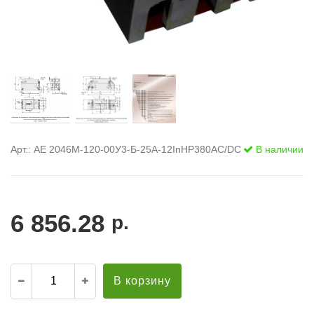
Арт.: АЕ 2046М-120-00У3-Б-25А-12InНР380AC/DC
В наличии
6 856.28
р.
В корзину