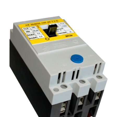
Подмости склад
Подмости-стрем
Подставки (наст
диэлектрические
Стремянки с вер
Стремянки с си
опорой
Ширмы защитные
РЗА (шторы) тка
Штендеры диэле
Щиты ограждени
диэлектрические