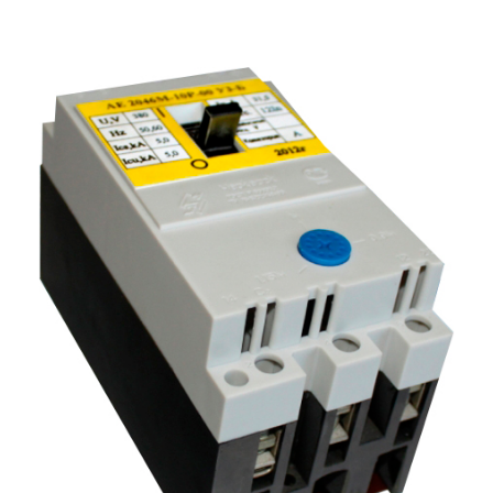
Подмости склад
Подмости-стрем
Подставки (наст
диэлектрические
Стремянки с вер
Стремянки с си
опорой
Ширмы защитные
РЗА (шторы) тка
Штендеры диэле
Щиты ограждени
диэлектрические