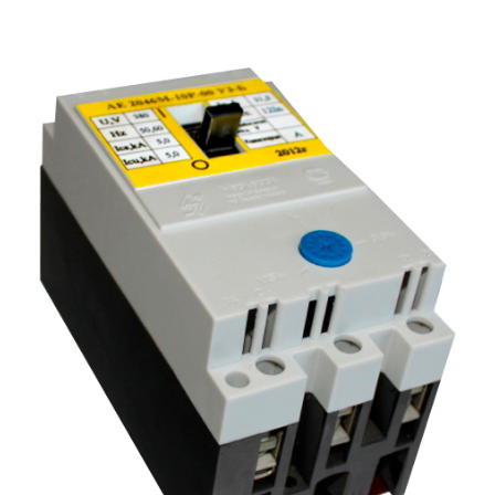
Подмости склад
Подмости-стрем
Подставки (наст
диэлектрические
Стремянки с вер
Стремянки с си
опорой
Ширмы защитные
РЗА (шторы) тка
Штендеры диэле
Щиты ограждени
диэлектрические