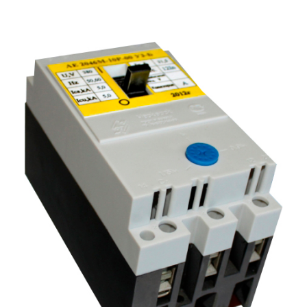
Подмости склад
Подмости-стрем
Подставки (наст
диэлектрические
Стремянки с вер
Стремянки с си
опорой
Ширмы защитные
РЗА (шторы) тка
Штендеры диэле
Щиты ограждени
диэлектрические