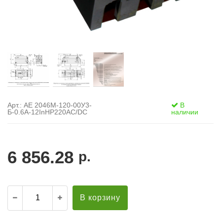
Арт.: АЕ 2046М-120-00У3-
В
Б-0.6А-12InНР220AC/DC
наличии
6 856.28
р.
В корзину