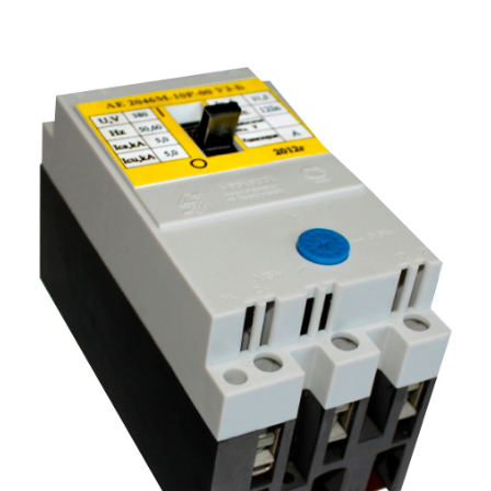
Подмости склад
Подмости-стрем
Подставки (наст
диэлектрические
Стремянки с вер
Стремянки с си
опорой
Ширмы защитные
РЗА (шторы) тка
Штендеры диэле
Щиты ограждени
диэлектрические