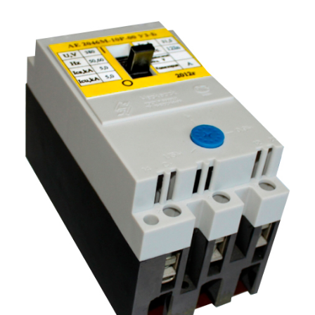
Подмости склад
Подмости-стрем
Подставки (наст
диэлектрические
Стремянки с вер
Стремянки с си
опорой
Ширмы защитные
РЗА (шторы) тка
Штендеры диэле
Щиты ограждени
диэлектрические