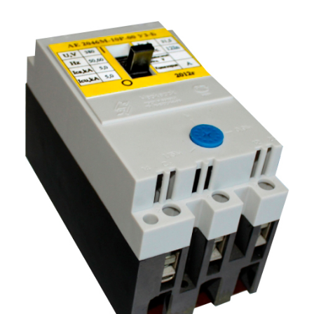
Подмости склад
Подмости-стрем
Подставки (наст
диэлектрические
Стремянки с вер
Стремянки с си
опорой
Ширмы защитные
РЗА (шторы) тка
Штендеры диэле
Щиты ограждени
диэлектрические