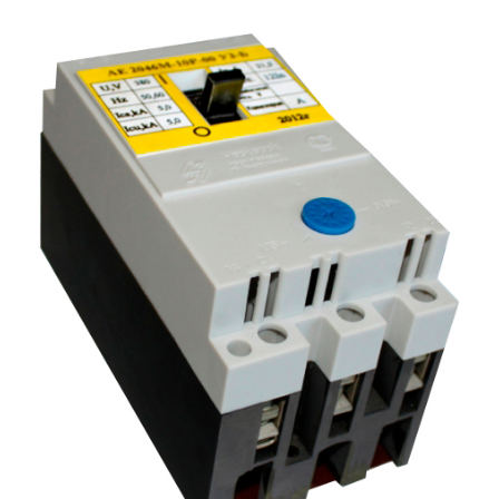
Подмости склад
Подмости-стрем
Подставки (наст
диэлектрические
Стремянки с вер
Стремянки с си
опорой
Ширмы защитные
РЗА (шторы) тка
Штендеры диэле
Щиты ограждени
диэлектрические