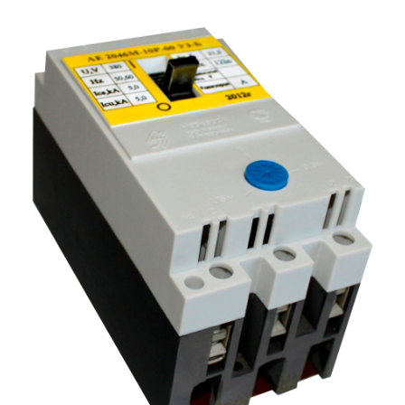
Подмости склад
Подмости-стрем
Подставки (наст
диэлектрические
Стремянки с вер
Стремянки с си
опорой
Ширмы защитные
РЗА (шторы) тка
Штендеры диэле
Щиты ограждени
диэлектрические