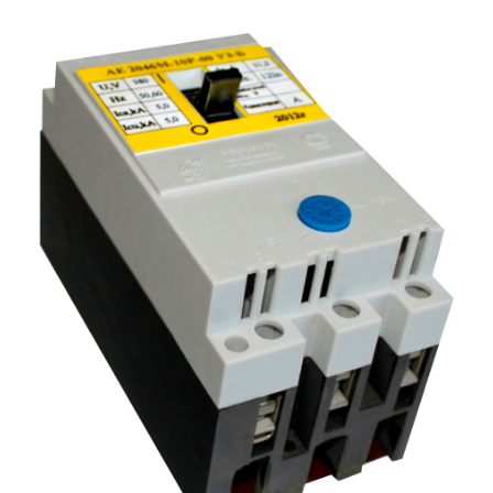
Подмости склад
Подмости-стрем
Подставки (наст
диэлектрические
Стремянки с вер
Стремянки с си
опорой
Ширмы защитные
РЗА (шторы) тка
Штендеры диэле
Щиты ограждени
диэлектрические