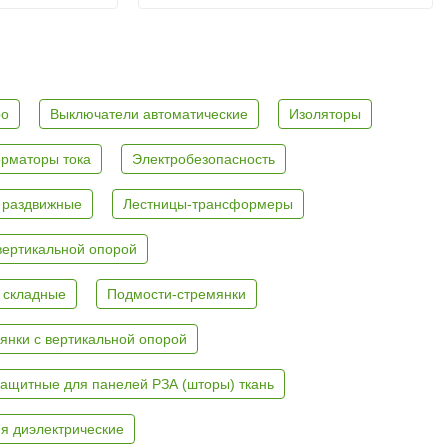
ро
Выключатели автоматические
Изоляторы
рматоры тока
Электробезопасность
 раздвижные
Лестницы-трансформеры
вертикальной опорой
 складные
Подмости-стремянки
янки с вертикальной опорой
ащитные для панелей РЗА (шторы) ткань
я диэлектрические