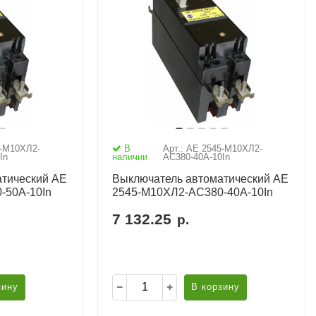
5-М10ХЛ2-
В
Арт.: АЕ 2545-М10ХЛ2-
In
наличии
AC380-40А-10In
тический АЕ
Выключатель автоматический АЕ
-50А-10In
2545-М10ХЛ2-AC380-40А-10In
7 132.25
р.
зину
В корзину