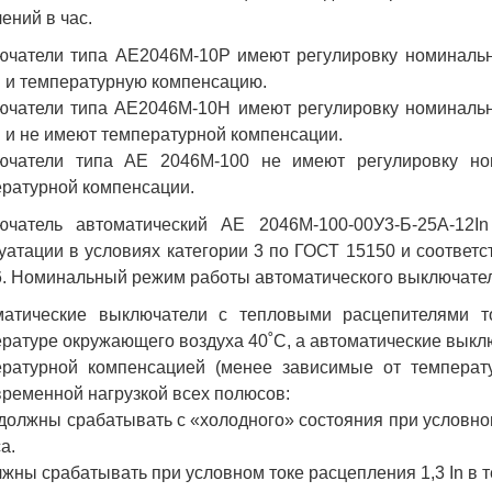
ений в час.
чатели типа АЕ2046М-10Р имеют регулировку номинально
n и температурную компенсацию.
чатели типа АЕ2046М-10Н имеют регулировку номинально
n и не имеют температурной компенсации.
ючатели типа АЕ 2046М-100 не имеют регулировку но
ратурной компенсации.
ючатель автоматический АЕ 2046М-100-00У3-Б-25А-12I
уатации в условиях категории 3 по ГОСТ 15150 и соответс
. Номинальный режим работы автоматического выключате
матические выключатели с тепловыми расцепителями то
ратуре окружающего воздуха 40˚С, а автоматические выклю
ературной компенсацией (менее зависимые от температ
ременной нагрузкой всех полюсов:
 должны срабатывать с «холодного» состояния при условном
а.
лжны срабатывать при условном токе расцепления 1,3 In в т