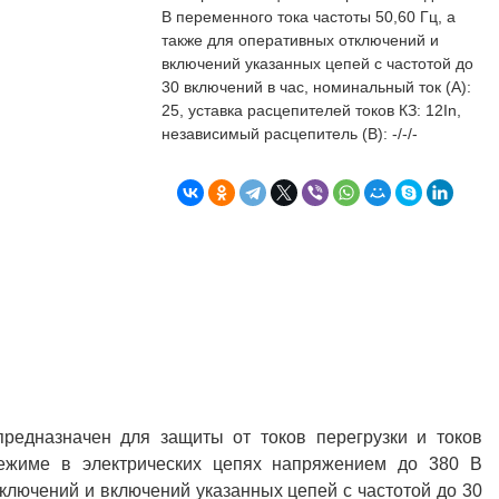
бъекта в срок. А
п
В переменного тока частоты 50,60 Гц, а
о
также для оперативных отключений и
т
включений указанных цепей с частотой до
к
30 включений в час, номинальный ток (А):
Л
Н
25, уставка расцепителей токов КЗ: 12In,
независимый расцепитель (В): -/-/-
к
о
в
"
С
Б
предназначен для защиты от токов перегрузки и токов
режиме в электрических цепях напряжением до 380 В
тключений и включений указанных цепей с частотой до 30