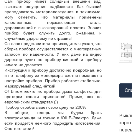
Продукция пос
Сам прибор имеет солидный внешний вид,
т,
к качеству нет.
вызывает ощущение надёжности. Как бывший
а,
Наоборот, дер
преподаватель материаловедения в техникуме,
ой
качества, проп
могу отметить, что материалы применены
пор
соответствует 
качественные: нержавеющая сталь,
На комплек
дюралюминий и высокопрочный пластик. Значит,
...
предоставле
прибор будет служить долго, ржавчина и
ор
сертификат с
случайные удары ему не страшны!
мо
впервые н
Со слов представителя производителя узнал, что
ло
производит
сборка прибора осуществляется с многократным
 в
сопровождает 
запасом по надёжности. У них даже на видео
нь
Приятно раб
директор лупит по прибору киянкой и прибору
от
поставщиком!
ничего не делается!
Инструкция к прибору достаточно подробная, но
и по телефону их менеджеры охотно помогают в
настройке прибора. Прибор работает стабильно,
маркируемый след чёткий.
Оп
О! В комплекте их прибора даже салфетка для
протирки копоти приложена! Прямо, как по
европейским стандартам)))
Прибор отрабатывает свою цену на 200%
В общем, теперь мы будем брать
Выкл
электрокарандаши только в ЮШЕ-Электро. Даже
коро
если придётся немного подождать изготовления.
Оно того стоит!
перем