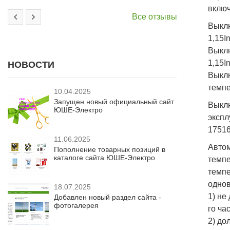
включ
Все отзывы
Выклю
1,15I
Выклю
1,15I
НОВОСТИ
Выкл
темпе
10.04.2025
Запущен новый официальный сайт
Выкл
ЮШЕ-Электро
экспл
17516
11.06.2025
Авто
Пополнение товарных позиций в
каталоге сайта ЮШЕ-Электро
темпе
темп
однов
18.07.2025
1) не
Добавлен новый раздел сайта -
фотогалерея
го час
2) до