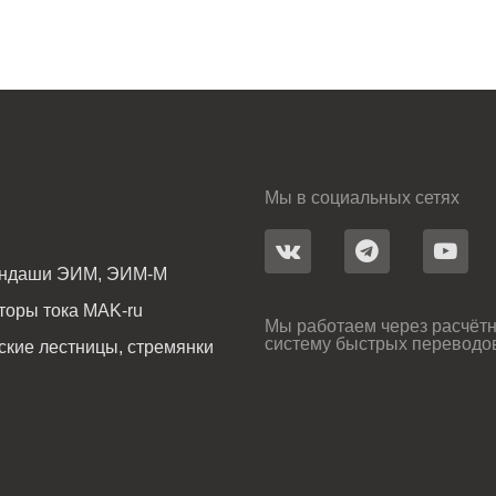
Мы в социальных сетях
андаши ЭИМ, ЭИМ-М
оры тока MAK-ru
Мы работаем через расчётн
систему быстрых переводо
ские лестницы, стремянки