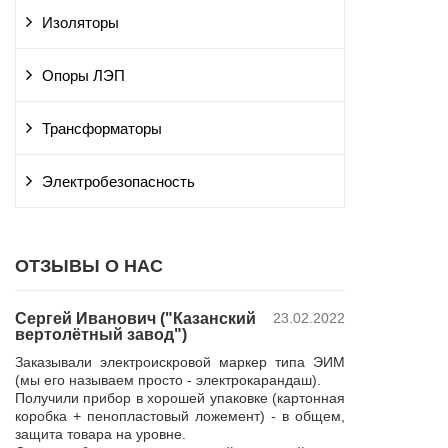
Изоляторы
Опоры ЛЭП
Трансформаторы
Электробезопасность
ОТЗЫВЫ О НАС
Сергей Иванович ("Казанский
23.02.2022
Владимир Ю
вертолётный завод")
ПАО "Россет
 и
"Курскэнерг
Заказывали электроискровой маркер типа ЭИМ
да
Компания ЮШЕ
(мы его называем просто - электрокарандаш).
ой
изготовление 
Получили прибор в хорошей упаковке (картонная
110 кВ для поп
коробка + пенопластовый ложемент) - в общем,
р,
резерва нашей 
защита товара на уровне.
 в