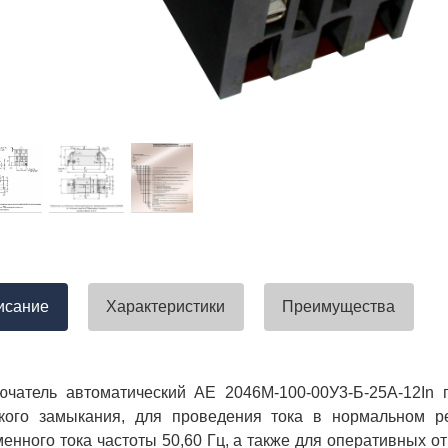
тавлена своевременно. Претензий
успели закрыть смету большого о
вы получили хороший заказ))
евянные элементы опор высокого
итка заболонного слоя древесины
требованиям ГОСТ.
тные изделия (опоры ЛЭП),
ны технические паспорта и
оответствия. Честно говоря,
а моей памяти компания
ель и поставщик опор ЛЭП
опоры ЛЭП такими документами.
отать с таким ответственным
исание
Характеристики
Преимущества
ючатель автоматический АЕ 2046М-100-00У3-Б-25А-12In 
ткого замыкания, для проведения тока в нормальном 
енного тока частоты 50,60 Гц, а также для оперативных о