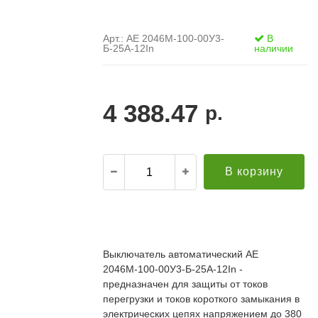
Арт.: АЕ 2046М-100-00У3-
В
Б-25А-12In
наличии
4 388.47
р.
В корзину
.
21.12.2021
Александр С. ("Пусковой
30.10.2019
элемент")
В
Выключатель автоматический АЕ
й компании за
Поставка опор ЛЭП в Бурятию. Спасибо за
о
2046М-100-00У3-Б-25А-12In -
апроса!
качественную продукцию и быструю доставку!
т
редложение по
Всё прошло хорошо. Евгению отдельное спасибо
предназначен для защиты от токов
п
дней (а там без
за ответственный подход к делу, понимание и
П
перегрузки и токов короткого замыкания в
ций была). Мы
вежливое обращение!
к
электрических цепях напряжением до 380