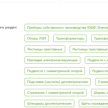
ть раздел:
Приборы собственного производства ЮШЕ-Элект
Опоры ЛЭП
Трансформаторы
Трансфо
Лестницы приставные
Лестницы приставные
Накладки электроизолирующие
Подмости с 
Подмости с симметричной опорой
Подмости
Подставки (настилы) диэлектрические
Стрем
Стремянки с симметричной опорой
Ширмы з
Штендеры диэлектрические
Щиты ограждени