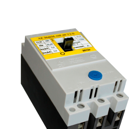
рьевич (Филиал
15.02.2022
Татьяна (Branch of «Saren B
и Центр" -
V.» PLLC)
о")
Выражаю благодарность ваше
-Электро выиграла тендер на
оперативную обработку нашего з
и поставку деревянных опор ЛЭП
Выставили коммерческое п
олнения складского оперативного
хорошей цене в течение двух 
организации.
малого сотня товарных пози