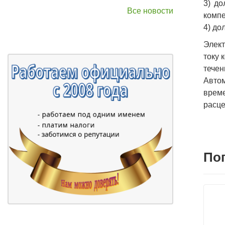
3) до
Все новости
компе
4) до
Элект
току 
течен
Авто
време
расце
По