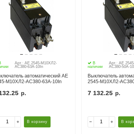
В
Арт.: АЕ 2545-М10ХЛ2-
В
Арт.: АЕ 254
ичии
AC380-63А-10In
наличии
AC380-50А-10
ключатель автоматический АЕ
Выключатель автома
45-М10ХЛ2-AC380-63А-10In
2545-М10ХЛ2-AC380
132.25
7 132.25
р.
р.
В корзину
В кор