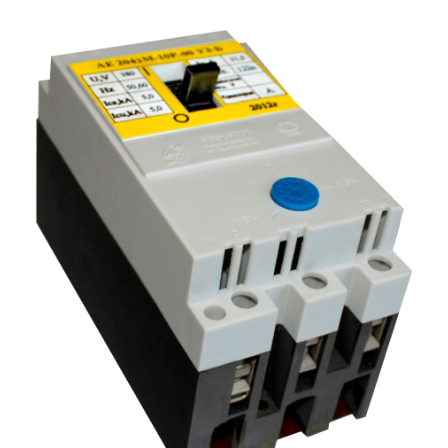
Подмости склад
Подмости-стрем
Подставки (наст
диэлектрические
Стремянки с вер
Стремянки с си
опорой
Ширмы защитные
РЗА (шторы) тка
Штендеры диэле
Щиты ограждени
диэлектрические