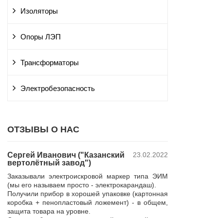
Изоляторы
Опоры ЛЭП
Трансформаторы
Электробезопасность
ОТЗЫВЫ О НАС
Сергей Иванович ("Казанский
23.02.2022
Владимир Ю
вертолётный завод")
ПАО "Россет
 и
"Курскэнерг
Заказывали электроискровой маркер типа ЭИМ
да
Компания ЮШЕ
(мы его называем просто - электрокарандаш).
ой
изготовление 
Получили прибор в хорошей упаковке (картонная
110 кВ для поп
коробка + пенопластовый ложемент) - в общем,
р,
резерва нашей 
защита товара на уровне.
 в