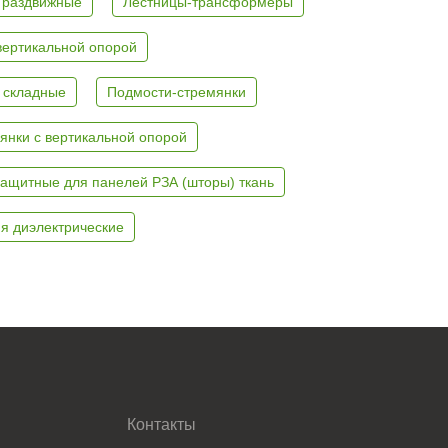
 раздвижные
Лестницы-трансформеры
вертикальной опорой
 складные
Подмости-стремянки
янки с вертикальной опорой
ащитные для панелей РЗА (шторы) ткань
я диэлектрические
Контакты