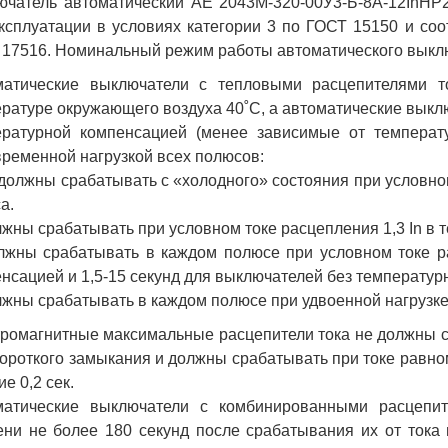
ючатель автоматический АЕ 2043М-320-00У3-Б-8А-12InНР
ксплуатации в условиях категории 3 по ГОСТ 15150 и соо
17516. Номинальный режим работы автоматического выкл
матические выключатели с тепловыми расцепителями то
ратуре окружающего воздуха 40˚С, а автоматические выклю
ературной компенсацией (менее зависимые от температ
ременной нагрузкой всех полюсов:
 должны срабатывать с «холодного» состояния при условном
а.
лжны срабатывать при условном токе расцепления 1,3 In в т
лжны срабатывать в каждом полюсе при условном токе ра
нсацией и 1,5-15 секунд для выключателей без температур
лжны срабатывать в каждом полюсе при удвоенной нагрузке (
ромагнитные максимальные расцепители тока не должны с
короткого замыкания и должны срабатывать при токе равном
ие 0,2 сек.
матические выключатели с комбинированными расцепит
ни не более 180 секунд после срабатывания их от тока 