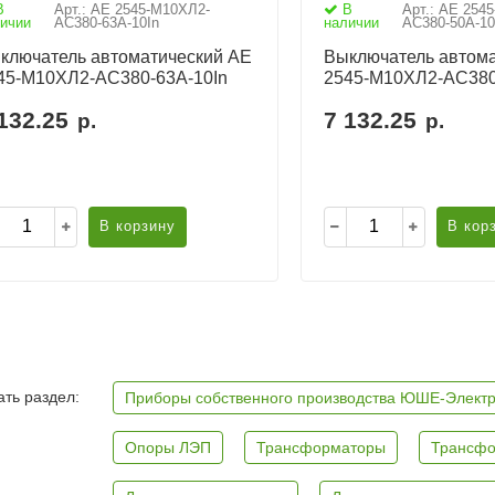
В
Арт.: АЕ 2545-М10ХЛ2-
В
Арт.: АЕ 254
ичии
AC380-63А-10In
наличии
AC380-50А-10
ключатель автоматический АЕ
Выключатель автома
45-М10ХЛ2-AC380-63А-10In
2545-М10ХЛ2-AC380
132.25
7 132.25
р.
р.
В корзину
В кор
ть раздел:
Приборы собственного производства ЮШЕ-Элект
Опоры ЛЭП
Трансформаторы
Трансфо