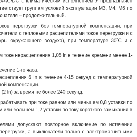
24AC/DC с климатическим исполнением У предназначен
тветствует группам условий эксплуатации М3, М4, М6 по
ючателя – продолжительный.
ков перегрузки без температурной компенсации, при
чатели с тепловыми расцепителями токов перегрузки и с
уры окружающего воздуха), при температуре 30˚С и с
 токе нерасцепления 1,05 In в течение времени менее 1-
ечение 1-го часа.
сцепления 6 In в течение 4-15 секунд с температурной
ной компенсации.
2 In) за время не более 240 секунд.
рабатывать при токе равном или меньшем 0,8 уставки по
 или большем 1,2 уставки по току короткого замыкания в
елями допускают повторное включение по истечении
перегрузки, а выключатели только с электромагнитными