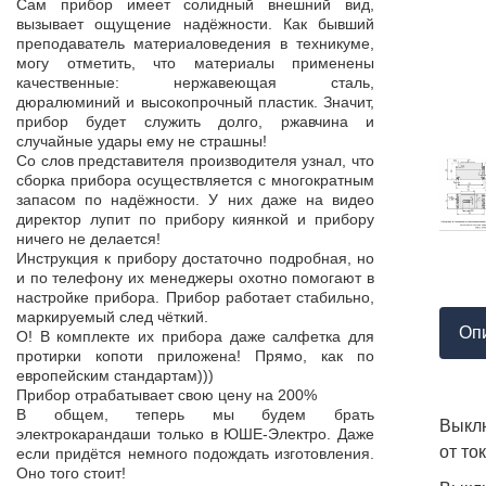
Продукция пос
Сам прибор имеет солидный внешний вид,
т,
к качеству нет.
вызывает ощущение надёжности. Как бывший
а,
Наоборот, дер
преподаватель материаловедения в техникуме,
ой
качества, проп
могу отметить, что материалы применены
пор
соответствует 
качественные: нержавеющая сталь,
На комплек
дюралюминий и высокопрочный пластик. Значит,
...
предоставле
прибор будет служить долго, ржавчина и
ор
сертификат с
случайные удары ему не страшны!
мо
впервые н
Со слов представителя производителя узнал, что
ло
производит
сборка прибора осуществляется с многократным
 в
сопровождает 
запасом по надёжности. У них даже на видео
нь
Приятно раб
директор лупит по прибору киянкой и прибору
от
поставщиком!
ничего не делается!
Инструкция к прибору достаточно подробная, но
и по телефону их менеджеры охотно помогают в
настройке прибора. Прибор работает стабильно,
маркируемый след чёткий.
Оп
О! В комплекте их прибора даже салфетка для
протирки копоти приложена! Прямо, как по
европейским стандартам)))
Прибор отрабатывает свою цену на 200%
В общем, теперь мы будем брать
Выкл
электрокарандаши только в ЮШЕ-Электро. Даже
от то
если придётся немного подождать изготовления.
Оно того стоит!