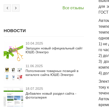
Выкл
для э
Все отзывы
ГОСТ 
Авто
темпе
НОВОСТИ
темп
однов
10.04.2025
1) не
Запущен новый официальный сайт
го час
ЮШЕ-Электро
2) до
3) до
11.06.2025
компе
Пополнение товарных позиций в
4) до
каталоге сайта ЮШЕ-Электро
Элект
току 
18.07.2025
течен
Добавлен новый раздел сайта -
фотогалерея
Авто
време