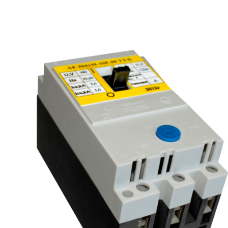
рьевич (Филиал
15.02.2022
Татьяна (Branch of «Saren B
и Центр" -
V.» PLLC)
о")
Выражаю благодарность ваше
-Электро выиграла тендер на
оперативную обработку нашего з
и поставку деревянных опор ЛЭП
Выставили коммерческое п
олнения складского оперативного
хорошей цене в течение двух 
организации.
малого сотня товарных пози