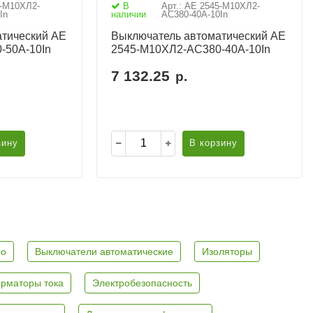
5-М10ХЛ2-
В
Арт.: АЕ 2545-М10ХЛ2-
In
наличии
AC380-40А-10In
тический АЕ
Выключатель автоматический АЕ
-50А-10In
2545-М10ХЛ2-AC380-40А-10In
7 132.25
р.
зину
В корзину
ро
Выключатели автоматические
Изоляторы
рматоры тока
Электробезопасность