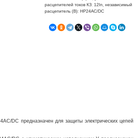
бъекта в срок. А
п
расцепителей токов КЗ: 12In, независимый
о
расцепитель (В): НР24AC/DC
т
к
Л
Н
к
о
в
"
С
Б
24AC/DC предназначен для защиты электрических цепей